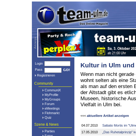
Login
Kultur in Ulm un
Pass
Wenn man nicht gerade e
Registrieren
wohnt selten als eine St
Community
als man auf den ersten
CommuniX
der Altstadt gibt es etli
MyProfile
Museen, historische Aus
MyGroups
Vielfalt in Ulm bei.
Forum
eMeetings
Flohmarkt
<<<
aktuellere Artikel anzeigen
Quiz
Szene & News
04.07.2010
Saltatio Mortis im "Ulme
Parties
17.05.2010
„Das Ruhetalprinzip” 
Fotos