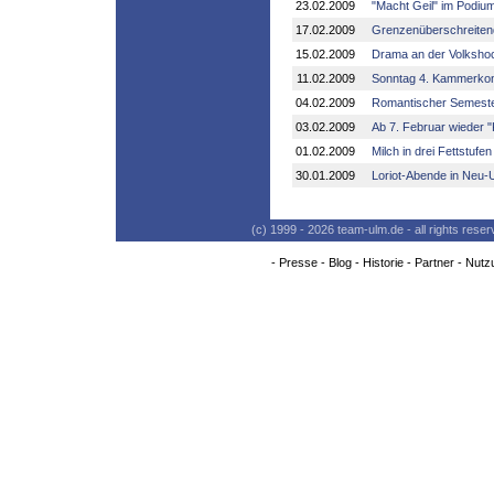
23.02.2009
"Macht Geil" im Podiu
17.02.2009
Grenzenüberschreiten
15.02.2009
Drama an der Volksho
11.02.2009
Sonntag 4. Kammerkon
04.02.2009
Romantischer Semeste
03.02.2009
Ab 7. Februar wieder "
01.02.2009
Milch in drei Fettstufe
30.01.2009
Loriot-Abende in Neu-
(c) 1999 - 2026 team-ulm.de - all rights res
-
Presse
-
Blog
-
Historie
-
Partner
-
Nutz