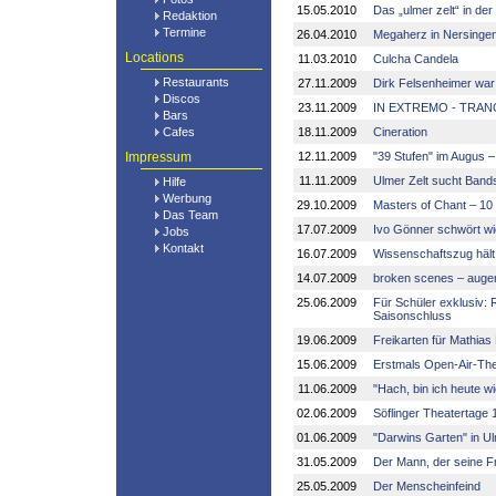
15.05.2010
Das „ulmer zelt“ in der
Redaktion
Termine
26.04.2010
Megaherz in Nersinge
Locations
11.03.2010
Culcha Candela
Restaurants
27.11.2009
Dirk Felsenheimer war 
Discos
23.11.2009
IN EXTREMO - TRAN
Bars
Cafes
18.11.2009
Cineration
Impressum
12.11.2009
"39 Stufen" im Augus –
11.11.2009
Ulmer Zelt sucht Band
Hilfe
Werbung
29.10.2009
Masters of Chant – 10
Das Team
17.07.2009
Ivo Gönner schwört wi
Jobs
Kontakt
16.07.2009
Wissenschaftszug hält
14.07.2009
broken scenes – auge
25.06.2009
Für Schüler exklusiv:
Saisonschluss
19.06.2009
Freikarten für Mathias
15.06.2009
Erstmals Open-Air-Th
11.06.2009
"Hach, bin ich heute w
02.06.2009
Söflinger Theatertage 1
01.06.2009
"Darwins Garten" in U
31.05.2009
Der Mann, der seine F
25.05.2009
Der Menscheinfeind