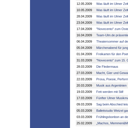
12.05.2009
Was läuft im Ulmer Zelt
10.05.2009
Was läuft im Ulmer Zelt
28.04.2009
Was läuft im Ulmer Zelt
23.04.2009
Was läuft im Ulmer Zelt
17.04.2009
"Novecento" zum Oste
16.04.2009
Team-Ulm.de präsentie
06.04.2009
Theatersommer auf de
05.04.2009
Märchenabend für jun
01.04.2009
Freikarten für den Po
31.03.2009
"Novecento" zum 15. 
28.03.2009
Die Fledermaus
27.03.2009
Macht, Gier und Gewal
22.03.2009
Prosa, Poesie, Perfor
20.03.2009
Musik aus Argentinien
19.03.2009
Fett werden mit Stil!
17.03.2009
Fünfter Ulmer Musikm
09.03.2009
Sag beim Abschied lei
05.03.2009
Ballettstudio Wetzel ga
03.03.2009
Frühlingsbonbon an de
25.02.2009
„Machos, Memmen&Mi