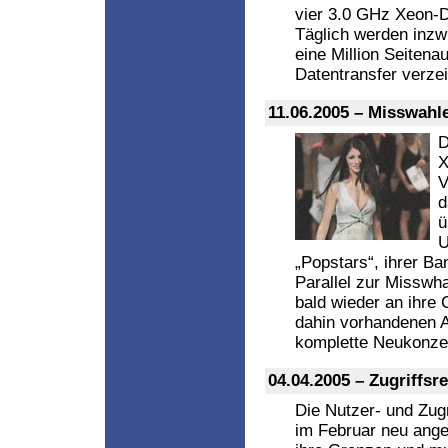
vier 3.0 GHz Xeon-D
Täglich werden inzw
eine Million Seitena
Datentransfer verze
11.06.2005 – Misswahl
D
X
V
d
ü
U
„Popstars“, ihrer B
Parallel zur Misswha
bald wieder an ihre 
dahin vorhandenen Ar
komplette Neukonzep
04.04.2005 – Zugriffs
Die Nutzer- und Zugr
im Februar neu ange