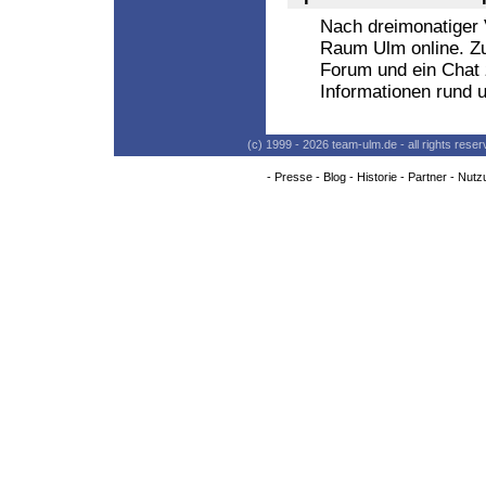
Nach dreimonatiger 
Raum Ulm online. Zu
Forum und ein Chat 
Informationen rund 
(c) 1999 - 2026 team-ulm.de - all rights res
-
Presse
-
Blog
-
Historie
-
Partner
-
Nutz