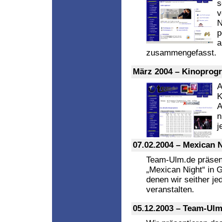
s
v
N
p
a
zusammengefasst.
März 2004 – Kinoprog
A
K
A
n
j
07.02.2004 – Mexican 
Team-Ulm.de präsent
„Mexican Night“ in 
denen wir seither je
veranstalten.
05.12.2003 – Team-Ul