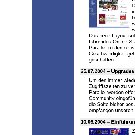
D
i
b
w
w
Das neue Layout sol
führendes Online-St
Parallel zu den opti
Geschwindigkeit get
geschaffen.
25.07.2004 – Upgrades
Um den immer wieder
Zugriffszeiten zu ve
Parallel werden öffe
Community eingeführ
die Seite bisher bes
empfangen unseren 
10.06.2004 – Einführ
Z