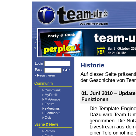
Login
Historie
Pass
Auf dieser Seite präsent
Registrieren
der Geschichte von Tea
Community
CommuniX
01. Juni 2010 – Updat
MyProfile
Funktionen
MyGroups
Forum
Die Template-Engine
eMeetings
Flohmarkt
Dazu wird Team-Ulm.
Quiz
genommen. Die Nutz
Szene & News
Livestream aus dem 
Parties
einer Telefonhotlin
Fotos