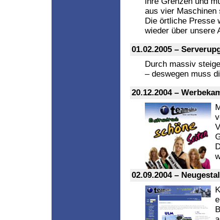
ihre Grenzen und m
aus vier Maschinen s
Die örtliche Presse
wieder über unsere A
01.02.2005 – Serverup
Durch massiv steig
– deswegen muss die
20.12.2004 – Werbekam
M
v
V
G
D
w
02.09.2004 – Neugesta
K
e
B
a