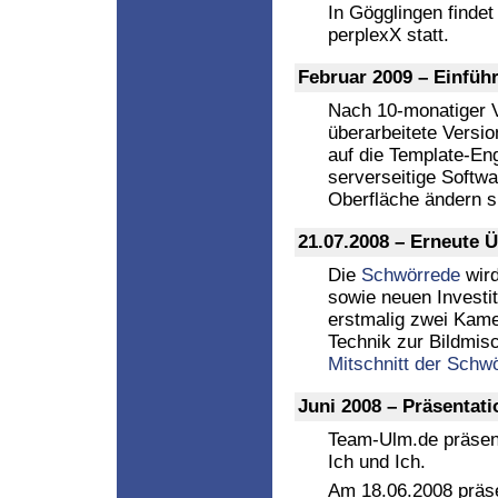
In Gögglingen finde
perplexX statt.
Februar 2009 – Einfüh
Nach 10-monatiger V
überarbeitete Versi
auf die Template-En
serverseitige Softw
Oberfläche ändern si
21.07.2008 – Erneute 
Die
Schwörrede
wird
sowie neuen Investi
erstmalig zwei Kame
Technik zur Bildmis
Mitschnitt der Schwö
Juni 2008 – Präsentat
Team-Ulm.de präsen
Ich und Ich.
Am 18.06.2008 präse