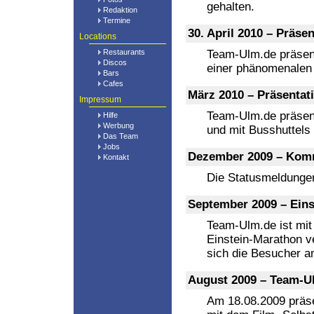
gehalten.
Redaktion
Termine
30. April 2010 – Präse
Locations
Restaurants
Team-Ulm.de präsent
Discos
einer phänomenalen
Bars
Cafes
März 2010 – Präsentat
Impressum
Team-Ulm.de präsenti
Hilfe
Werbung
und mit Busshuttels 
Das Team
Jobs
Dezember 2009 – Kom
Kontakt
Die Statusmeldungen
September 2009 – Ein
Team-Ulm.de ist mit
Einstein-Marathon ve
sich die Besucher 
August 2009 – Team-Ul
Am 18.08.2009 präse