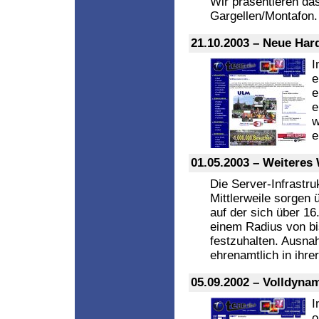
Wir präsentieren da
Gargellen/Montafon.
21.10.2003 – Neue Ha
I
e
e
e
w
e
01.05.2003 – Weitere
Die Server-Infrastru
Mittlerweile sorgen ü
auf der sich über 16.
einem Radius von bi
festzuhalten. Ausnah
ehrenamtlich in ihre
05.09.2002 – Volldyna
I
o