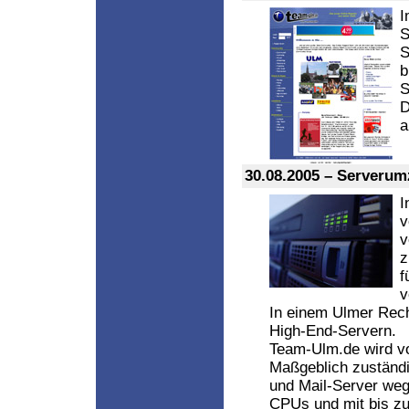
I
S
S
b
S
D
a
30.08.2005 – Serveru
I
v
v
z
f
v
In einem Ulmer Rech
High-End-Servern.
Team-Ulm.de wird vo
Maßgeblich zuständi
und Mail-Server wegr
CPUs und mit bis zu