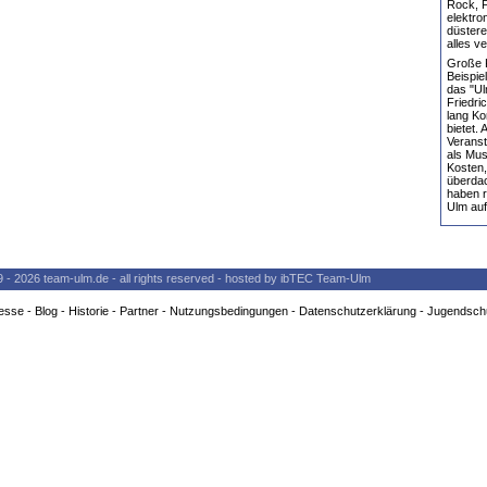
Rock, F
elektro
düstere
alles ve
Große K
Beispie
das "Ul
Friedr
lang Ko
bietet.
Verans
als Mus
Kosten,
überdac
haben r
Ulm auf
9 - 2026 team-ulm.de - all rights reserved - hosted by ibTEC Team-Ulm
esse
-
Blog
-
Historie
-
Partner
-
Nutzungsbedingungen
-
Datenschutzerklärung
-
Jugendsch