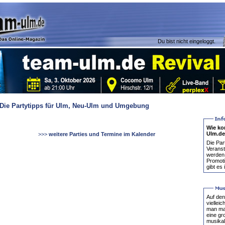
Du bist nicht eingeloggt.
Die Partytipps für Ulm, Neu-Ulm und Umgebung
Wie ko
Ulm.d
>>>
weitere Parties und Termine im Kalender
Die Par
Veranst
werden.
Promoti
gibt es
Auf den
vielleic
man mal
eine gr
musikal