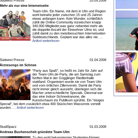
Südwest Presse
20.05.2008
Mehr als nur eine Internetseite
Team-Ulm. Ein Name, mit dem in Ulm und Region
wohl beinahe jeder zwischen 15 und 25 Jahren
etwas anfangen kann. Kein Wunder, schließlich
zählt die Online-Community inzwischen knapp
340.000 Mitglieder,was ganz nebenbei mehr als
die doppelte Anzahl der Einwohner Ulms ist, und
zählt damit zu den meistbesuchten Internetseiten
Süddeutschlands. Geplant war das alles nie. …
Artikel weiterlesen
Südwest Presse
01.04.2008
Ärztesongs im Schnee
"Party aus Spaß", so heißt es Jahr für Jahr auf
der Team-Ulm.de-Party, die am Samstag zum
fünften Mal in der Gögglinger Riedlenhalle
stattfand. Organisiert wurde sie von Team Ulm
und vom örtlichen Zillenverein. Damit die Party
nicht immer gleich aussieht, überlegen sich die
Macher unterschiedliche Specials. Diesmal war
das eine Indoor-Schneekanone, die
Kunstschaum ins Publikum sprühte. Ein "eisiges
Special", bei dem zusätzlich etwa 400 Stückchen Wassereis verteilt
wurden. …
Artikel weiterlesen
StudiSpazz
01.03.2008
Andreas Buchenscheit gründete Team-Ulm
Zu den wohl bekanntesten Studenten-Firmen