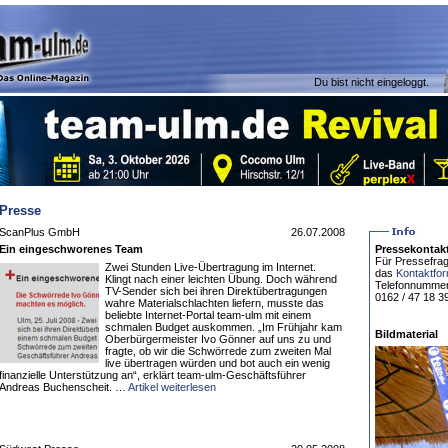
Du bist nicht eingeloggt.
Presse
ScanPlus GmbH
26.07.2008
Ein eingeschworenes Team
Pressekontak
Für Pressefrag
Zwei Stunden Live-Übertragung im Internet.
das
Kontaktfo
Klingt nach einer leichten Übung. Doch während
Telefonnummer
TV-Sender sich bei ihren Direktübertragungen
0162 / 47 18 3
wahre Materialschlachten liefern, musste das
beliebte Internet-Portal team-ulm mit einem
schmalen Budget auskommen. „Im Frühjahr kam
Bildmaterial
Oberbürgermeister Ivo Gönner auf uns zu und
fragte, ob wir die Schwörrede zum zweiten Mal
live übertragen würden und bot auch ein wenig
finanzielle Unterstützung an“, erklärt team-ulm-Geschäftsführer
Andreas Buchenscheit. …
Artikel weiterlesen