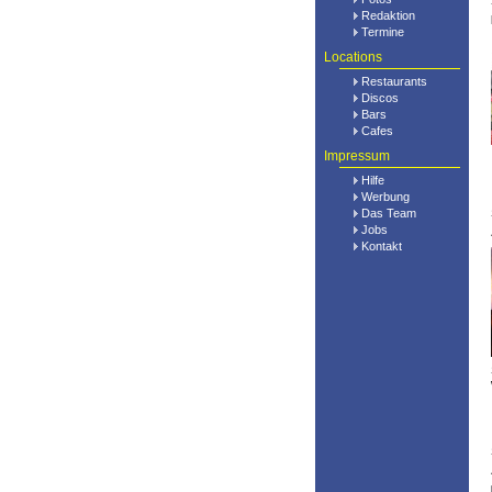
Redaktion
Termine
Locations
Restaurants
Discos
Bars
Cafes
Impressum
Hilfe
Werbung
Das Team
Jobs
Kontakt