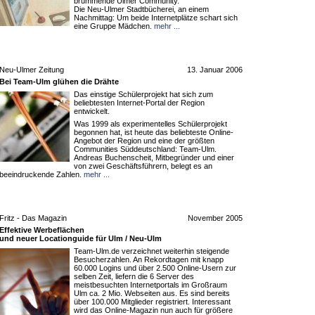
brummende Ulmer Community.
Die Neu-Ulmer Stadtbücherei, an einem
Nachmittag: Um beide Internetplätze schart sich
eine Gruppe Mädchen.
mehr ...
Neu-Ulmer Zeitung
13. Januar 2006
Bei Team-Ulm glühen die Drähte
Das einstige Schülerprojekt hat sich zum
beliebtesten Internet-Portal der Region
entwickelt.
Was 1999 als experimentelles Schülerprojekt
begonnen hat, ist heute das beliebteste Online-
Angebot der Region und eine der größten
Communities Süddeutschland: Team-Ulm.
Andreas Buchenscheit, Mitbegründer und einer
von zwei Geschäftsführern, belegt es an
beeindruckende Zahlen.
mehr ...
Fritz - Das Magazin
November 2005
Effektive Werbeflächen
und neuer Locationguide für Ulm / Neu-Ulm
Team-Ulm.de verzeichnet weiterhin steigende
Besucherzahlen. An Rekordtagen mit knapp
60.000 Logins und über 2.500 Online-Usern zur
selben Zeit, liefern die 6 Server des
meistbesuchten Internetportals im Großraum
Ulm ca. 2 Mio. Webseiten aus. Es sind bereits
über 100.000 Mitglieder registriert. Interessant
wird das Online-Magazin nun auch für größere