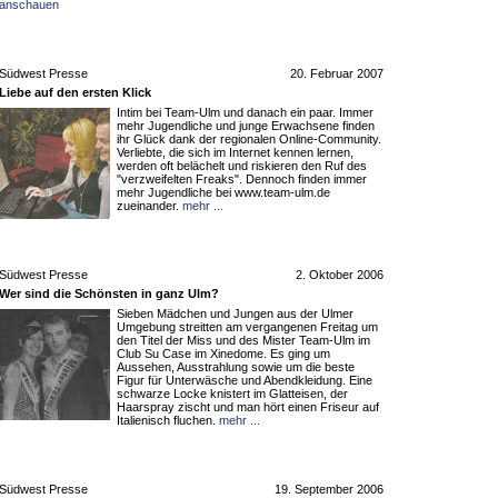
anschauen
Südwest Presse
20. Februar 2007
Liebe auf den ersten Klick
Intim bei Team-Ulm und danach ein paar. Immer
mehr Jugendliche und junge Erwachsene finden
ihr Glück dank der regionalen Online-Community.
Verliebte, die sich im Internet kennen lernen,
werden oft belächelt und riskieren den Ruf des
"verzweifelten Freaks". Dennoch finden immer
mehr Jugendliche bei www.team-ulm.de
zueinander.
mehr ...
Südwest Presse
2. Oktober 2006
Wer sind die Schönsten in ganz Ulm?
Sieben Mädchen und Jungen aus der Ulmer
Umgebung streitten am vergangenen Freitag um
den Titel der Miss und des Mister Team-Ulm im
Club Su Case im Xinedome. Es ging um
Aussehen, Ausstrahlung sowie um die beste
Figur für Unterwäsche und Abendkleidung. Eine
schwarze Locke knistert im Glatteisen, der
Haarspray zischt und man hört einen Friseur auf
Italienisch fluchen.
mehr ...
Südwest Presse
19. September 2006