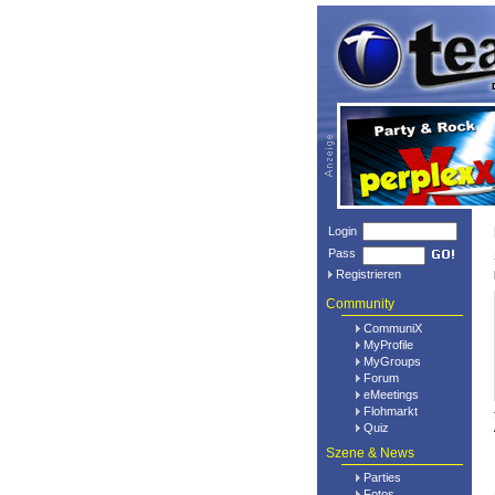
Login
Pass
Registrieren
Community
CommuniX
MyProfile
MyGroups
Forum
eMeetings
Flohmarkt
Quiz
Szene & News
Parties
Fotos