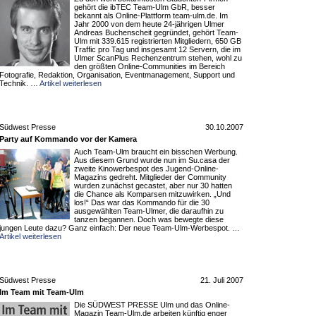
gehört die ibTEC Team-Ulm GbR, besser
bekannt als Online-Plattform team-ulm.de. Im
Jahr 2000 von dem heute 24-jährigen Ulmer
Andreas Buchenscheit gegründet, gehört Team-
Ulm mit 339.615 registrierten Mitgliedern, 650 GB
Traffic pro Tag und insgesamt 12 Servern, die im
Ulmer ScanPlus Rechenzentrum stehen, wohl zu
den größten Online-Communities im Bereich
Fotografie, Redaktion, Organisation, Eventmanagement, Support und
Technik. …
Artikel weiterlesen
Südwest Presse
30.10.2007
Party auf Kommando vor der Kamera
Auch Team-Ulm braucht ein bisschen Werbung.
Aus diesem Grund wurde nun im Su.casa der
zweite Kinowerbespot des Jugend-Online-
Magazins gedreht. Mitglieder der Community
wurden zunächst gecastet, aber nur 30 hatten
die Chance als Komparsen mitzuwirken. „Und
los!“ Das war das Kommando für die 30
ausgewählten Team-Ulmer, die daraufhin zu
tanzen begannen. Doch was bewegte diese
jungen Leute dazu? Ganz einfach: Der neue Team-Ulm-Werbespot. …
Artikel weiterlesen
Südwest Presse
21. Juli 2007
Im Team mit Team-Ulm
Die SÜDWEST PRESSE Ulm und das Online-
Magazin Team-Ulm.de arbeiten künftig enger