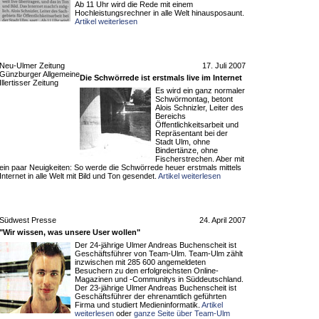
Ab 11 Uhr wird die Rede mit einem
Hochleistungsrechner in alle Welt hinausposaunt.
Artikel weiterlesen
Neu-Ulmer Zeitung
17. Juli 2007
Günzburger Allgemeine
Die Schwörrede ist erstmals live im Internet
Illertisser Zeitung
Es wird ein ganz normaler
Schwörmontag, betont
Alois Schnizler, Leiter des
Bereichs
Öffentlichkeitsarbeit und
Repräsentant bei der
Stadt Ulm, ohne
Bindertänze, ohne
Fischerstrechen. Aber mit
ein paar Neuigkeiten: So werde die Schwörrede heuer erstmals mittels
Internet in alle Welt mit Bild und Ton gesendet.
Artikel weiterlesen
Südwest Presse
24. April 2007
"Wir wissen, was unsere User wollen"
Der 24-jährige Ulmer Andreas Buchenscheit ist
Geschäftsführer von Team-Ulm. Team-Ulm zählt
inzwischen mit 285 600 angemeldeten
Besuchern zu den erfolgreichsten Online-
Magazinen und -Communitys in Süddeutschland.
Der 23-jährige Ulmer Andreas Buchenscheit ist
Geschäftsführer der ehrenamtlich geführten
Firma und studiert Medieninformatik.
Artikel
weiterlesen
oder
ganze Seite über Team-Ulm