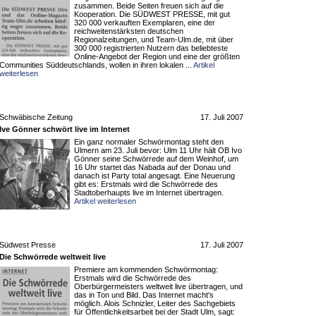
zusammen. Beide Seiten freuen sich auf die
Kooperation. Die SÜDWEST PRESSE, mit gut
320 000 verkauften Exemplaren, eine der
reichweitenstärksten deutschen
Regionalzeitungen, und Team-Ulm.de, mit über
300 000 registrierten Nutzern das beliebteste
Online-Angebot der Region und eine der größten
Communities Süddeutschlands, wollen in ihren lokalen ...
Artikel
weiterlesen
Schwäbische Zeitung
17. Juli 2007
Ive Gönner schwört live im Internet
Ein ganz normaler Schwörmontag steht den
Ulmern am 23. Juli bevor: Ulm 11 Uhr hält OB Ivo
Gönner seine Schwörrede auf dem Weinhof, um
16 Uhr startet das Nabada auf der Donau und
danach ist Party total angesagt. Eine Neuerung
gibt es: Erstmals wird die Schwörrede des
Stadtoberhaupts live im Internet übertragen.
Artikel weiterlesen
Südwest Presse
17. Juli 2007
Die Schwörrede weltweit live
Premiere am kommenden Schwörmontag:
Erstmals wird die Schwörrede des
Oberbürgermeisters weltweit live übertragen, und
das in Ton und Bild. Das Internet macht's
möglich. Alois Schnizler, Leiter des Sachgebiets
für Öffentlichkeitsarbeit bei der Stadt Ulm, sagt: