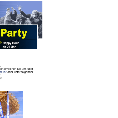
t
en erreichen Sie uns über
rmular
oder unter folgender
:
95