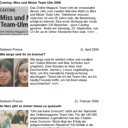
Casting: Miss und Mister Team-Ulm 2006
Das Online-Magazin Team-Ulm.de veranstaltet
dieses Jahr zum zweiten Mal eine Wahl zu Miss
und Mister Team-Ulm. Teilnehmer müssen
zwischen 16 und 25 Jahre sein, die Bewerbung
erfolgt im Internet. Eine erste Sichtung der vorab
ausgewälten 100 Bewerber - auch Casting
genannt - findet am Samstag, 23. September, von
13 Uhr an im Ulmer Xinedome-Kino statt.
mehr ...
Südwest Presse
11. April 2006
Wie lange seid ihr im Internet?
Wie lange seid ihr wirklich online und vorallem
wo? Dakini Böhmer und Max Schönke sich
umgehört: Zwei Stunden im Netz sind
Durchschnitt. Jasmin [..] muss regelmäßig ins
Netz, um ihre monatliche Handyrechnung
abzufragen. "Sonst bin ich bei Team-Ulm, wo ich
häufig Freunde treffe, um mit ihnen etwas
auszumachen"
mehr ...
Südwest Presse
21. Februar 2006
Im Netz gibt es immer etwas zu quasseln
"Ulm hat keine Grenzen" steht auf der Startseite
des Onlinemagazins Team-Ulm. Für die 140 000
angemeldeten Jugendlichen hat das Chatten
keine Grenzen. Worin liegt der Erfolg der
aufgeschriebenen Plauderei? Ein Einblik in die