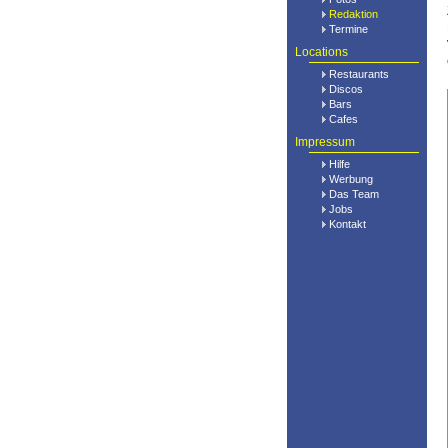
Redaktion
Termine
Locations
Restaurants
Discos
Bars
Cafes
Impressum
Hilfe
Werbung
Das Team
Jobs
Kontakt