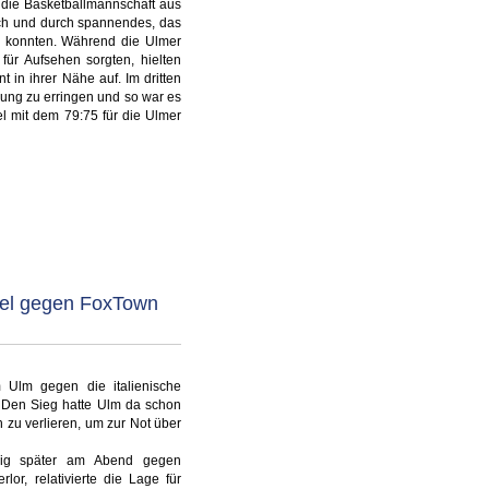
 die Basketballmannschaft aus
rch und durch spannendes, das
n konnten. Während die Ulmer
ür Aufsehen sorgten, hielten
t in ihrer Nähe auf. Im dritten
rung zu erringen und so war es
el mit dem 79:75 für die Ulmer
iel gegen FoxTown
 Ulm gegen die italienische
. Den Sieg hatte Ulm da schon
n zu verlieren, um zur Not über
nig später am Abend gegen
rlor, relativierte die Lage für