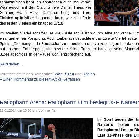
zehnminütigen Kopf- an Kopfrennen auch mal vorne.
Was jedoch mit den Starting Five Daniel Theis, Per
Günther, Adam Hess, Cameron Long und Trent
Plaisted optimistisch begonnen hatte, war zum Ende
des ersten Viertels ein knappes 17:18.
Im zweiten Viertel schafften es die Gäste schließlich durch eine schwache U
errangen einen Vorsprung. Auch Leibenath betrachtete das zweite Viertel späte
Spiels: „Die mangelnde Bereitschaft zu rebounden und zu verteidigen hat da den
auf unserem Partnerportal ulm-news.de zitiert. Trotzdem baute er seine Mannscha
31:44 abschloss, in der Pause wohl entsprechend auf.
weiterlesen ...
Veröffentlicht in den Kategorien:
Sport
,
Kultur
und
Region
» Einen Kommentar zu diesem Artikel verfassen
Ratiopharm Arena: Ratiopharm Ulm besiegt JSF Nanterr
29.01.2014 um 18:00 Uhr von
ma_fia
Im Spiel gegen die f
Nanterre holten si
Ratiopharm Ulm am Dien
Last 32-Phase des Eur