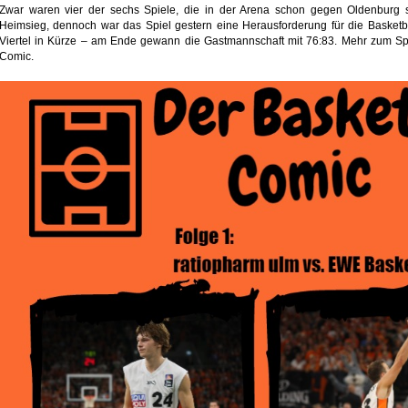
Zwar waren vier der sechs Spiele, die in der Arena schon gegen Oldenburg s
Heimsieg, dennoch war das Spiel gestern eine Herausforderung für die Basketbal
Viertel in Kürze – am Ende gewann die Gastmannschaft mit 76:83. Mehr zum Spie
Comic.