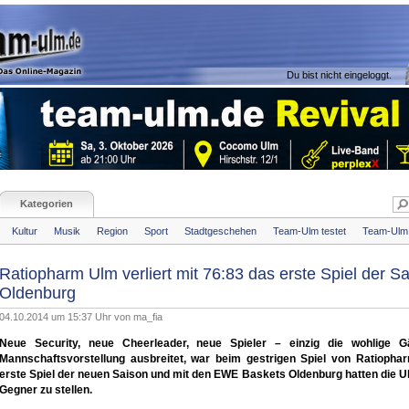
Du bist nicht eingeloggt.
Kategorien
Kultur
Musik
Region
Sport
Stadtgeschehen
Team-Ulm testet
Team-Ulm 
Ratiopharm Ulm verliert mit 76:83 das erste Spiel der S
Oldenburg
04.10.2014 um 15:37 Uhr von
ma_fia
Neue Security, neue Cheerleader, neue Spieler – einzig die wohlige G
Mannschaftsvorstellung ausbreitet, war beim gestrigen Spiel von Ratiopha
erste Spiel der neuen Saison und mit den EWE Baskets Oldenburg hatten die U
Gegner zu stellen.