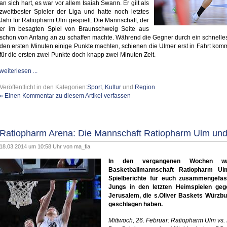
an sich hart, es war vor allem Isaiah Swann. Er gilt als
zweitbester Spieler der Liga und hatte noch letztes
Jahr für Ratiopharm Ulm gespielt. Die Mannschaft, der
er im besagten Spiel von Braunschweig Seite aus
schon von Anfang an zu schaffen machte. Während die Gegner durch ein schnelles
den ersten Minuten einige Punkte machten, schienen die Ulmer erst in Fahrt kom
für die ersten zwei Punkte doch knapp zwei Minuten Zeit.
weiterlesen ...
Veröffentlicht in den Kategorien:
Sport
,
Kultur
und
Region
» Einen Kommentar zu diesem Artikel verfassen
Ratiopharm Arena: Die Mannschaft Ratiopharm Ulm und
18.03.2014 um 10:58 Uhr von
ma_fia
In den vergangenen Wochen wa
Basketballmannschaft Ratiopharm Ul
Spielberichte für euch zusammengefas
Jungs in den letzten Heimspielen geg
Jerusalem, die s.Oliver Baskets Würzb
geschlagen haben.
Mittwoch, 26. Februar: Ratiopharm Ulm vs.