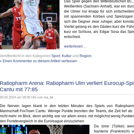
Das Spiel gegen den Mitteldeutschen BC,
Weißenfels (Sachsen-Anhalt), war ein du
die Ulmer nur knapp für sich entscheide
mit spannenden Körben und Spielzügen f
sich die Gegner zwar ruhiger, aber konstan
Viertel gelang es den Gästen kurz die Füh
kurz vor Schluss, als Edgar Sosa das Spi
entschied.
weiterlesen ...
Veröffentlicht in den Kategorien:
Sport
,
Kultur
und
Region
» Einen Kommentar zu diesem Artikel verfassen
Ratiopharm Arena: Ratiopharm Ulm verliert Eurocup-Sp
Cantu mit 77:85
20.02.2014 um 18:00 Uhr von
ma_fia
Die Nerven lagen blank in den letzten Minuten des Spiels von Ratiopharm
Mannschaft FoxTown Cantu. Wenige Punkte trennten die Teams, die Zeit lief ab
nicht mehr im Blick, denn wichtig war vor allem eines: mit möglichst wenig Punkte
den Punktevergleich in die Euroleague einzuziehen.
Da Izmir (Türkei) we
Nanterre (Frankreich) ve