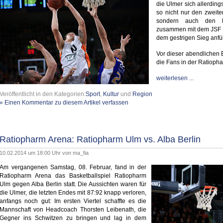
die Ulmer sich allerding
so nicht nur den zweite
sondern auch den E
zusammen mit dem JSF N
dem gestrigen Sieg anfü
Vor dieser abendlichen E
die Fans in der Ratiopha
weiterlesen ...
Veröffentlicht in den Kategorien:
Sport
,
Kultur
und
Region
» Einen Kommentar zu diesem Artikel verfassen
Ratiopharm Arena: Ratiopharm Ulm vs. Alba Berlin
10.02.2014 um 18:00 Uhr von
ma_fia
Am vergangenen Samstag, 08. Februar, fand in der
Ratiopharm Arena das Basketballspiel Ratiopharm
Ulm gegen Alba Berlin statt. Die Aussichten waren für
die Ulmer, die letzten Endes mit 87:92 knapp verloren,
anfangs noch gut: Im ersten Viertel schaffte es die
Mannschaft von Headcoach Thorsten Leibenath, die
Gegner ins Schwitzen zu bringen und lag in dem