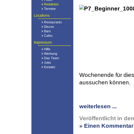
Redaktion
Termine
Locations
Restaurants
Discos
Bars
Cafes
Impressum
Hilfe
Werbung
Das Team
Jobs
Kontakt
Wochenende für dies
aussuchen können.
weiterlesen ...
Veröffentlicht in de
» Einen Kommentar 