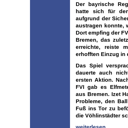
Der bayrische Regi
hatte sich für de
aufgrund der Siche
austragen konnte, 
Dort empfing der F
Bremen, das zulet
erreichte, reiste
erhofften Einzug in
Das Spiel verspra
dauerte auch nich
ersten Aktion. Nac
FVI gab es Elfmet
aus Bremen. Izet Ha
Probleme, den Ball
Fuß ins Tor zu bef
die Vöhlinstädter sc
weiterlesen ...