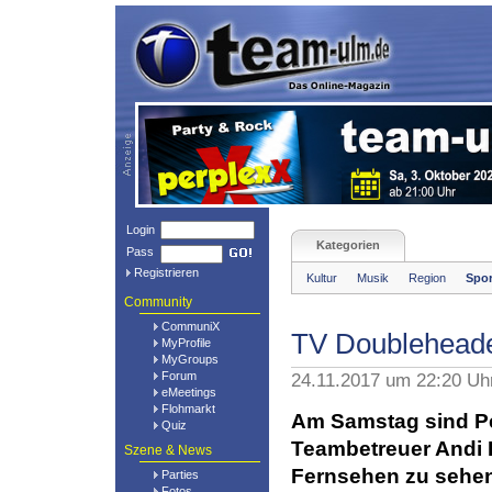
Login
Kategorien
Pass
Registrieren
Kultur
Musik
Region
Spor
Community
CommuniX
TV Doubleheade
MyProfile
MyGroups
Forum
24.11.2017 um 22:20 Uh
eMeetings
Flohmarkt
Am Samstag sind Pe
Quiz
Teambetreuer Andi 
Szene & News
Fernsehen zu sehen
Parties
Fotos