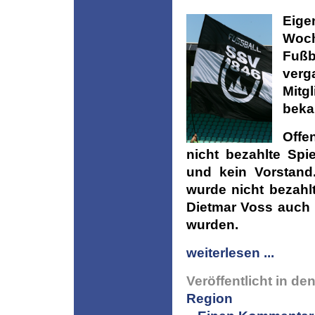
Eige
Woc
Fußb
verg
Mitg
beka
Offe
nicht bezahlte Spi
und kein Vorstand
wurde nicht bezahl
Dietmar Voss auch 
wurden.
weiterlesen ...
Veröffentlicht in de
Region