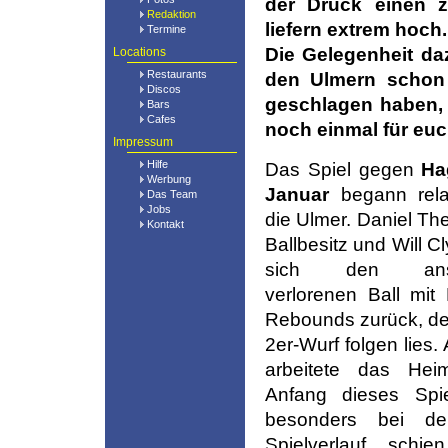
der Druck einen z
Redaktion
liefern extrem hoch.
Termine
Die Gelegenheit da
Locations
Restaurants
den Ulmern schon 
Discos
geschlagen haben, 
Bars
Cafes
noch einmal für e
Impressum
Hilfe
Das Spiel gegen
Ha
Werbung
Januar
begann rela
Das Team
Jobs
die Ulmer. Daniel The
Kontakt
Ballbesitz und Will C
sich den ansc
verlorenen Ball mit 
Rebounds zurück, de
2er-Wurf folgen lies.
arbeitete das He
Anfang dieses Sp
besonders bei d
Spielverlauf schi