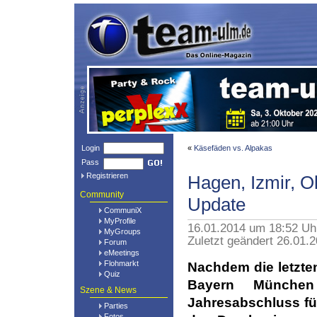
Login
«
Käsefäden vs. Alpakas
Pass
Registrieren
Hagen, Izmir, O
Community
Update
CommuniX
MyProfile
16.01.2014 um 18:52 U
MyGroups
Zuletzt geändert 26.01.
Forum
eMeetings
Flohmarkt
Nachdem die letzte
Quiz
Bayern München
Szene & News
Jahresabschluss fü
Parties
Fotos