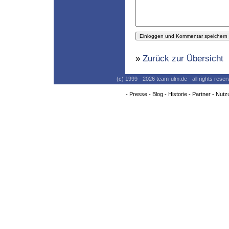
»
Zurück zur Übersicht
(c) 1999 - 2026 team-ulm.de - all rights res
-
Presse
-
Blog
-
Historie
-
Partner
-
Nutz