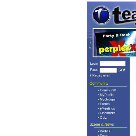
Login
Pass
Registrieren
Community
CommuniX
MyProfile
MyGroups
Forum
eMeetings
Flohmarkt
Quiz
Szene & News
Parties
Fotos