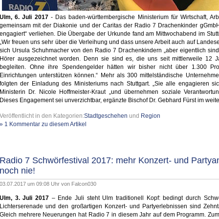
Ulm, 6. Juli 2017
- Das baden-württembergische Ministerium für Wirtschaft, A
gemeinsam mit der Diakonie und der Caritas der Radio 7 Drachenkinder gGmbH
engagiert“ verliehen. Die Übergabe der Urkunde fand am Mittwochabend im Stuttg
„Wir freuen uns sehr über die Verleihung und dass unsere Arbeit auch auf Landese
sich Ursula Schuhmacher von den Radio 7 Drachenkindern „aber eigentlich sind
Hörer ausgezeichnet worden. Denn sie sind es, die uns seit mittlerweile 12 Ja
begleiten. Ohne ihre Spendengelder hätten wir bisher nicht über 1.300 Pro
Einrichtungen unterstützen können.“ Mehr als 300 mittelständische Unterneh
folgten der Einladung des Ministeriums nach Stuttgart. „Sie alle engagieren sic
Ministerin Dr. Nicole Hoffmeister-Kraut „und übernehmen soziale Verantwortu
Dieses Engagement sei unverzichtbar, ergänzte Bischof Dr. Gebhard Fürst im weit
Veröffentlicht in den Kategorien:
Stadtgeschehen
und
Region
» 1 Kommentar zu diesem Artikel
Radio 7 Schwörfestival 2017: mehr Konzert- und Party
noch nie!
03.07.2017 um 09:08 Uhr von
Falcon030
Ulm, 3. Juli 2017
– Ende Juli steht Ulm traditionell Kopf: bedingt durch Schw
Lichterserenade und den großartigen Konzert- und Partyerlebnissen sind Zehn
Gleich mehrere Neuerungen hat Radio 7 in diesem Jahr auf dem Programm. Zum e