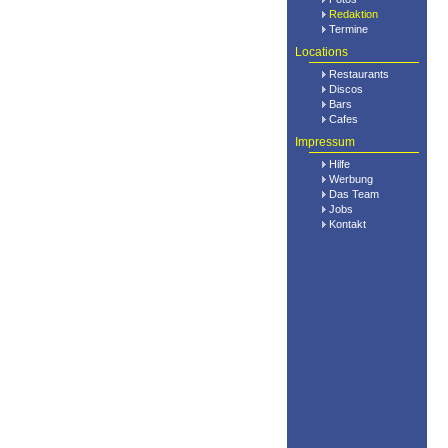
Redaktion
Termine
Locations
Restaurants
Discos
Bars
Cafes
Impressum
Hilfe
Werbung
Das Team
Jobs
Kontakt