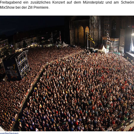
Freitagabend ein zusätzliches Konzert auf dem Münsterplatz und am Schwörm
MixShow bei der Zill Premiere.
weiterlesen ...