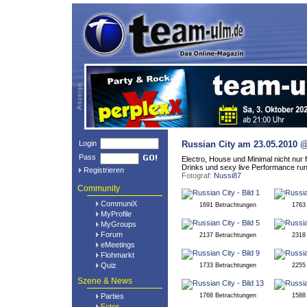
Login
Russian City
am 23.05.2010 @
Pass
Electro, House und Minimal nicht nur 
Drinks und sexy live Performance ru
Registrieren
Fotograf:
Nussi87
Community
CommuniX
1691 Betrachtungen
1763
MyProfile
MyGroups
Forum
2137 Betrachtungen
2318
eMeetings
Flohmarkt
Quiz
1733 Betrachtungen
2255
Szene & News
Parties
1768 Betrachtungen
1588
Fotos