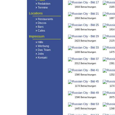
Redaktion
1604 Betrachtungen
2165
Termine
Locations
1904 Betrachtungen
1687
Restaurants
Discos
Bars
1466 Betrachtungen
1914
Cafes
Impressum
2423 Betrachtungen
2125
Hilfe
Werbung
Das Team
1408 Betrachtungen
1475
Jobs
Kontakt
2012 Betrachtungen
1581
1580 Betrachtungen
1252
1174 Betrachtungen
1174
1596 Betrachtungen
2675
1445 Betrachtungen
1248