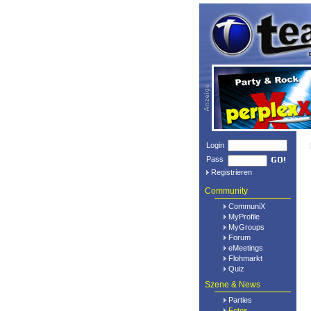
Login
Pass
Registrieren
Community
CommuniX
MyProfile
MyGroups
Forum
eMeetings
Flohmarkt
Quiz
Szene & News
Parties
Fotos