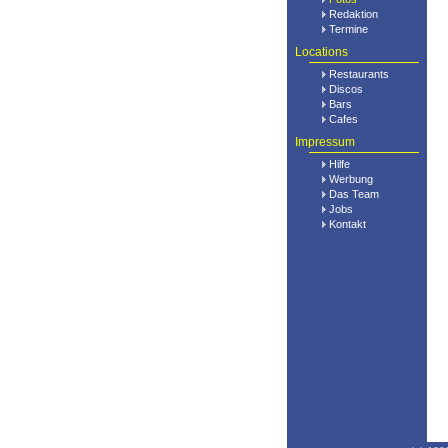
Redaktion
Termine
Locations
Restaurants
Discos
Bars
Cafes
Impressum
Hilfe
Werbung
Das Team
Jobs
Kontakt