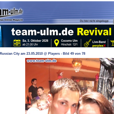
Du bist nicht eingeloggt.
Russian City am 23.05.2010 @ Players - Bild 49 von 78