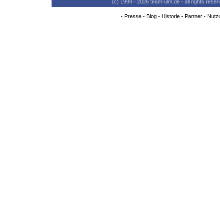
(c) 1999 - 2026 team-ulm.de - all rights res
-
Presse
-
Blog
-
Historie
-
Partner
-
Nutz