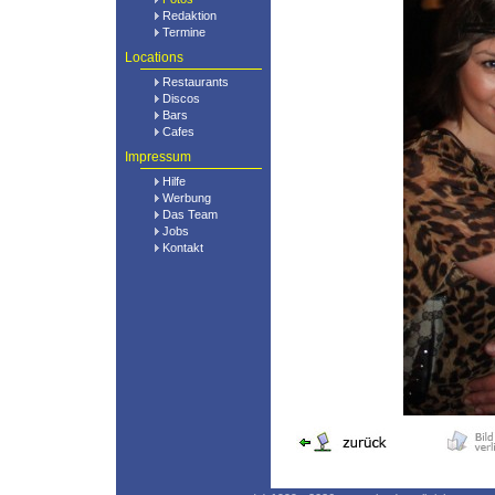
Redaktion
Termine
Locations
Restaurants
Discos
Bars
Cafes
Impressum
Hilfe
Werbung
Das Team
Jobs
Kontakt