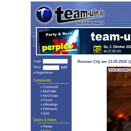
Login
Russian City am 23.05.2010 @
Pass
Registrieren
Community
CommuniX
MyProfile
MyGroups
Forum
eMeetings
Flohmarkt
Quiz
Szene & News
Parties
Fotos