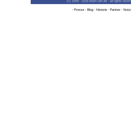
(c) 1999 - 2026 team-ulm.de - all rights res
-
Presse
-
Blog
-
Historie
-
Partner
-
Nutz