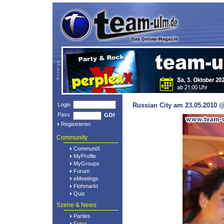
Login
Russian City am 23.05.2010 @
Pass
Registrieren
Community
CommuniX
MyProfile
MyGroups
Forum
eMeetings
Flohmarkt
Quiz
Szene & News
Parties
Fotos