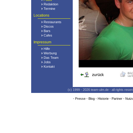
Redaktion
Termine
Locations
Restaurants
Discos
Bars
Cafes
Impressum
Hilfe
Werbung
Das Team
Jobs
Kontakt
(c) 1999 - 2026 team-ulm.de - all rights res
-
Presse
-
Blog
-
Historie
-
Partner
-
Nutz