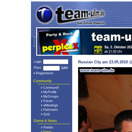
Login
Russian City am 23.05.2010 @
Pass
Registrieren
Community
CommuniX
MyProfile
MyGroups
Forum
eMeetings
Flohmarkt
Quiz
Szene & News
Parties
Fotos