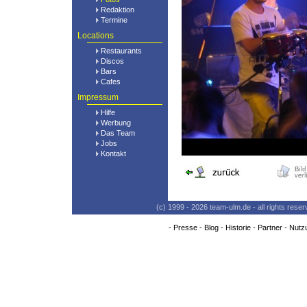
Redaktion
Termine
Locations
Restaurants
Discos
Bars
Cafes
Impressum
Hilfe
Werbung
Das Team
Jobs
Kontakt
(c) 1999 - 2026 team-ulm.de - all rights res
-
Presse
-
Blog
-
Historie
-
Partner
-
Nutz