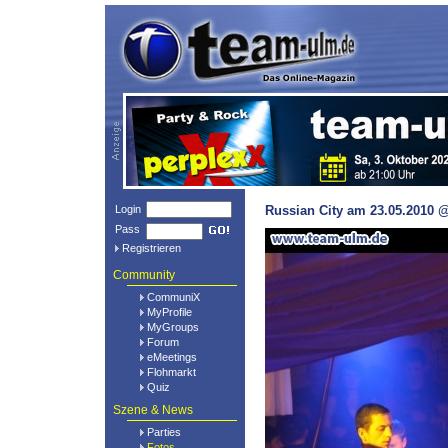
Login
Russian City am 23.05.2010 @
Pass
Registrieren
Community
CommuniX
MyProfile
MyGroups
Forum
eMeetings
Flohmarkt
Quiz
Szene & News
Parties
Fotos