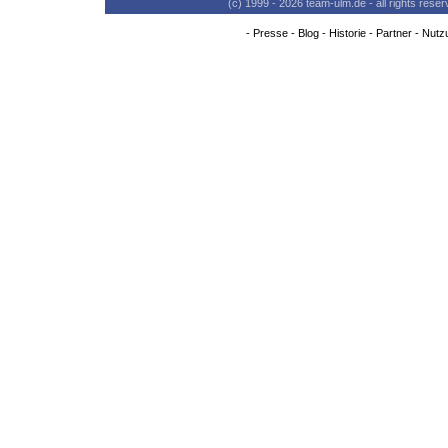
(c) 1999 - 2026 team-ulm.de - all rights res
-
Presse
-
Blog
-
Historie
-
Partner
-
Nutz