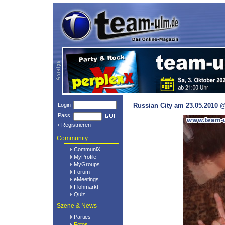
Login
Russian City am 23.05.2010 @
Pass
Registrieren
Community
CommuniX
MyProfile
MyGroups
Forum
eMeetings
Flohmarkt
Quiz
Szene & News
Parties
Fotos