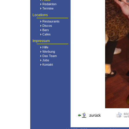
Redaktion
Termine
Locations
Restaurants
Discos
Bars
Cafes
Impressum
Hilfe
Werbung
Das Team
Jobs
Kontakt