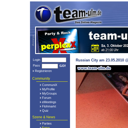
Login
Russian City am 23.05.2010 @
Pass
Registrieren
Community
CommuniX
MyProfile
MyGroups
Forum
eMeetings
Flohmarkt
Quiz
Szene & News
Parties
Fotos