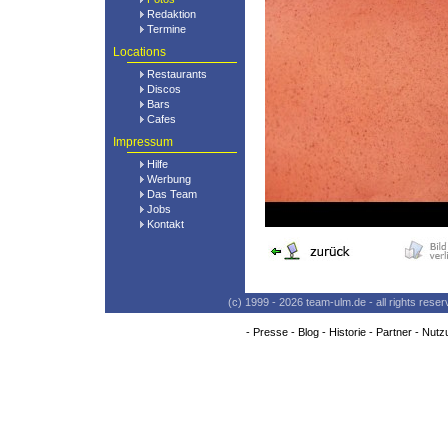
Redaktion
Termine
Locations
Restaurants
Discos
Bars
Cafes
Impressum
Hilfe
Werbung
Das Team
Jobs
Kontakt
(c) 1999 - 2026 team-ulm.de - all rights res
-
Presse
-
Blog
-
Historie
-
Partner
-
Nutz