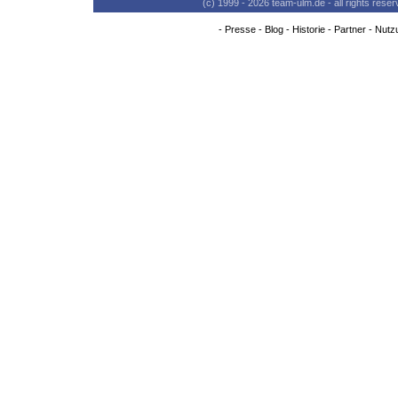
(c) 1999 - 2026 team-ulm.de - all rights res
-
Presse
-
Blog
-
Historie
-
Partner
-
Nutz