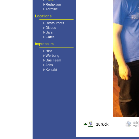
Redaktion
Termine
Locations
Restaurants
Discos
Bars
Cafes
Impressum
Hilfe
Werbung
Das Team
Jobs
Kontakt