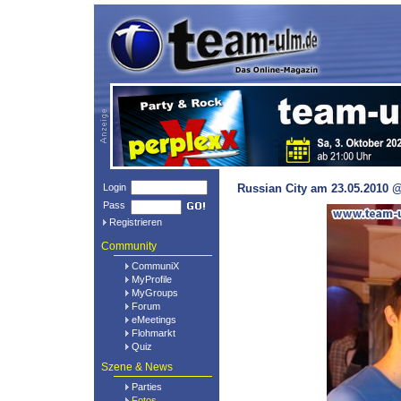
Login
Russian City am 23.05.2010 @
Pass
Registrieren
Community
CommuniX
MyProfile
MyGroups
Forum
eMeetings
Flohmarkt
Quiz
Szene & News
Parties
Fotos