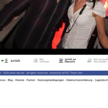
9 - 2026 team-ulm.de - all rights reserved - hosted by ibTEC Team-Ulm
esse
-
Blog
-
Historie
-
Partner
-
Nutzungsbedingungen
-
Datenschutzerklärung
-
Jugendsch