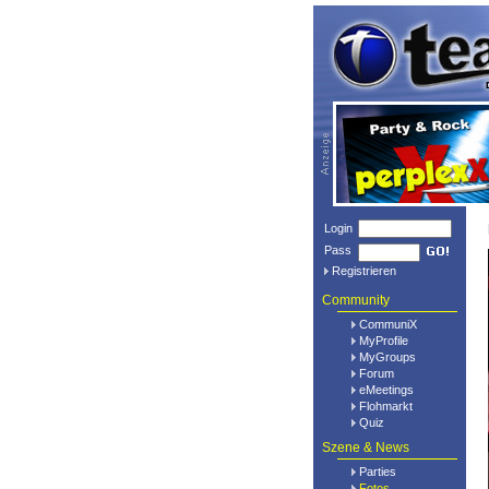
Login
Pass
Registrieren
Community
CommuniX
MyProfile
MyGroups
Forum
eMeetings
Flohmarkt
Quiz
Szene & News
Parties
Fotos