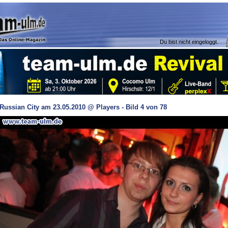
Du bist nicht eingeloggt.
Russian City am 23.05.2010 @ Players - Bild 4 von 78