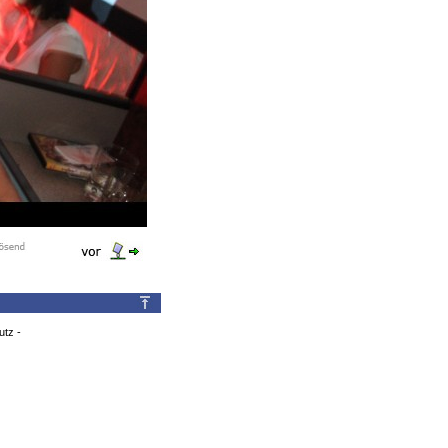
utz
-