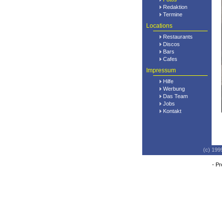
Redaktion
Termine
Locations
Restaurants
Discos
Bars
Cafes
Impressum
Hilfe
Werbung
Das Team
Jobs
Kontakt
(c) 199
-
Pr