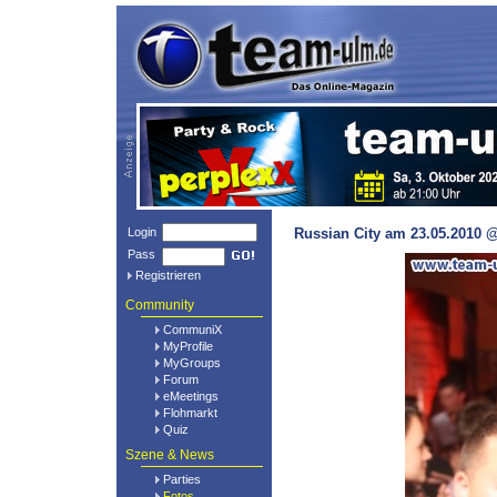
Login
Russian City am 23.05.2010 @
Pass
Registrieren
Community
CommuniX
MyProfile
MyGroups
Forum
eMeetings
Flohmarkt
Quiz
Szene & News
Parties
Fotos