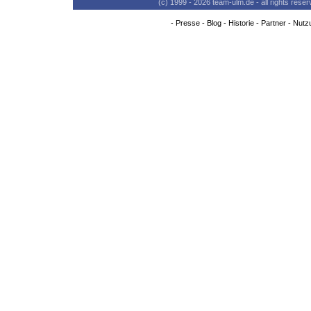
(c) 1999 - 2026 team-ulm.de - all rights res
-
Presse
-
Blog
-
Historie
-
Partner
-
Nutz