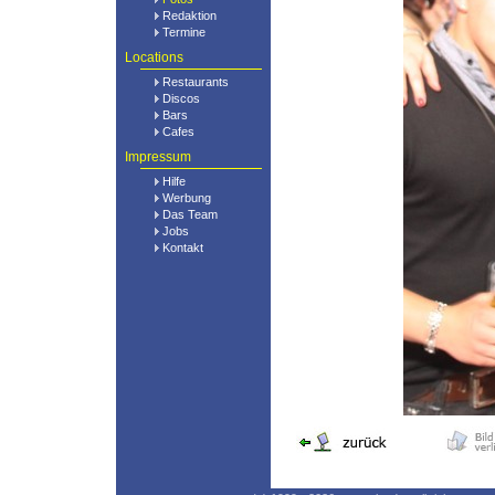
Redaktion
Termine
Locations
Restaurants
Discos
Bars
Cafes
Impressum
Hilfe
Werbung
Das Team
Jobs
Kontakt