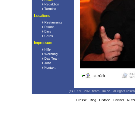
Redaktion
Termine
Locations
Restaurants
Discos
Bars
Cafes
Impressum
Hilfe
Werbung
Das Team
Jobs
Kontakt
(c) 1999 - 2026 team-ulm.de - all rights res
-
Presse
-
Blog
-
Historie
-
Partner
-
Nutz