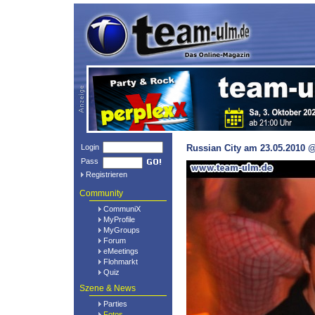
Login
Russian City am 23.05.2010 @
Pass
Registrieren
Community
CommuniX
MyProfile
MyGroups
Forum
eMeetings
Flohmarkt
Quiz
Szene & News
Parties
Fotos