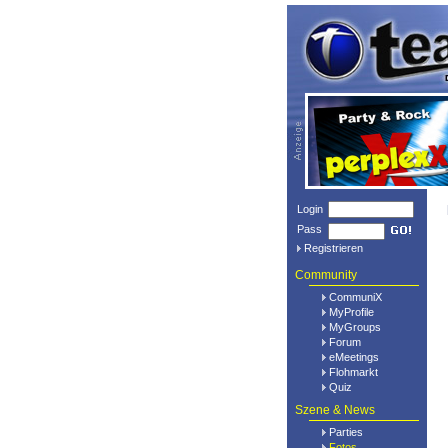
Login
Pass
Registrieren
Community
CommuniX
MyProfile
MyGroups
Forum
eMeetings
Flohmarkt
Quiz
Szene & News
Parties
Fotos