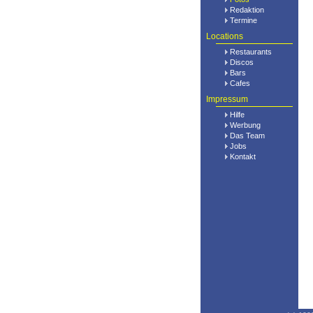
Redaktion
Termine
Locations
Restaurants
Discos
Bars
Cafes
Impressum
Hilfe
Werbung
Das Team
Jobs
Kontakt