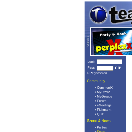
Login
Pass
Registrieren
Community
CommuniX
MyProfile
MyGroups
Forum
eMeetings
Flohmarkt
Quiz
Szene & News
Parties
Fotos