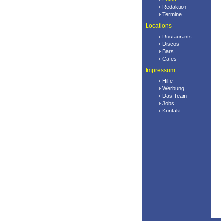
Redaktion
Termine
Locations
Restaurants
Discos
Bars
Cafes
Impressum
Hilfe
Werbung
Das Team
Jobs
Kontakt