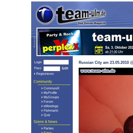
Login
Russian City am 23.05.2010 @
Pass
Registrieren
Community
CommuniX
MyProfile
MyGroups
Forum
eMeetings
Flohmarkt
Quiz
Szene & News
Parties
Fotos