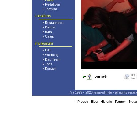
Redaktion
Termine
Locations
Restaurants
Discos
Bars
Cafes
Impressum
Hilfe
Werbung
Das Team
Jobs
Kontakt
(c) 1999 - 2026 team-ulm.de - all rights res
-
Presse
-
Blog
-
Historie
-
Partner
-
Nutz