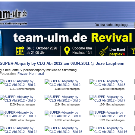
Du bist nicht eingeloggt.
SUPER-Abiparty by CLG Abi 2012
am 08.04.2011 @ Juze Laupheim
gut besuchte Superheldenparty mit klasse Stimmung!
Fotografen:
Flozge_Hbr
marzl
1181 Betrachtungen
1348 Betrachtungen
1239 Betrachtungen
1260 Betrachtungen
1224 Betrachtungen
1364 Betrachtungen
2079 Betrachtungen
1783 Betrachtungen
1321 Betrachtungen