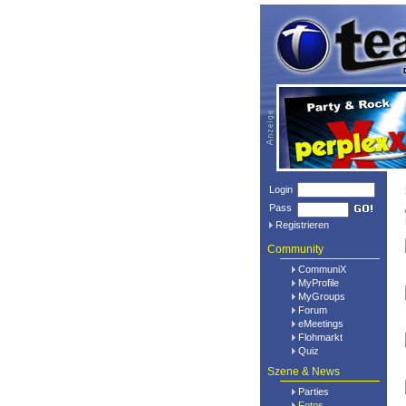
Login
Pass
Registrieren
Community
CommuniX
MyProfile
MyGroups
Forum
eMeetings
Flohmarkt
Quiz
Szene & News
Parties
Fotos