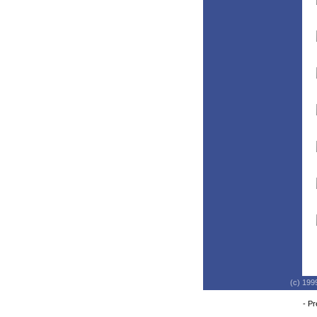
(c) 199
-
Pr