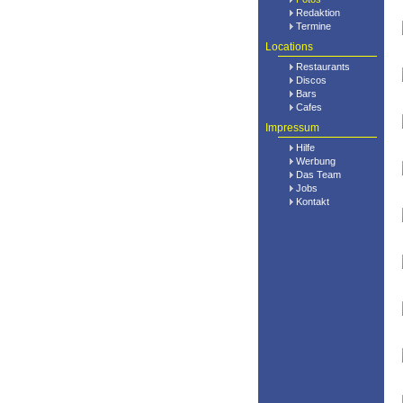
Redaktion
Termine
Locations
Restaurants
Discos
Bars
Cafes
Impressum
Hilfe
Werbung
Das Team
Jobs
Kontakt