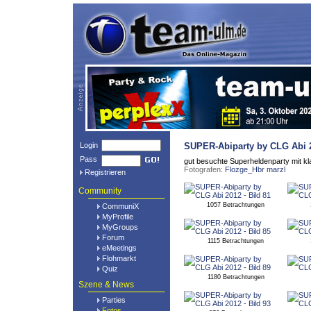
Login
SUPER-Abiparty by CLG Abi 
Pass
gut besuchte Superheldenparty mit k
Fotografen:
Flozge_Hbr
marzl
Registrieren
Community
1057 Betrachtungen
CommuniX
MyProfile
MyGroups
Forum
1115 Betrachtungen
eMeetings
Flohmarkt
Quiz
1180 Betrachtungen
Szene & News
Parties
Fotos