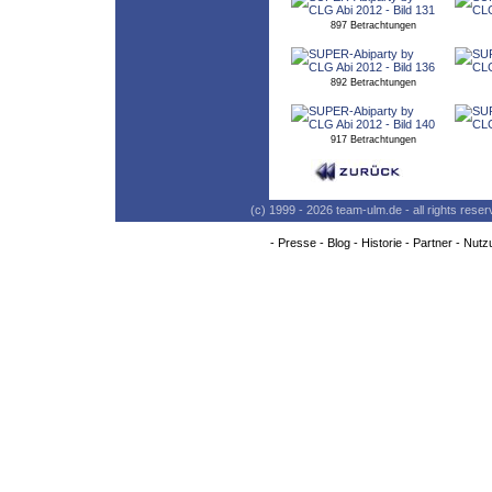
897 Betrachtungen
892 Betrachtungen
917 Betrachtungen
(c) 1999 - 2026 team-ulm.de - all rights res
-
Presse
-
Blog
-
Historie
-
Partner
-
Nutz