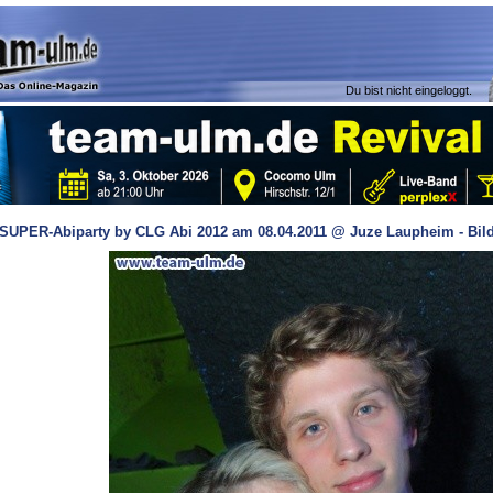
Du bist nicht eingeloggt.
SUPER-Abiparty by CLG Abi 2012 am 08.04.2011 @ Juze Laupheim - Bild