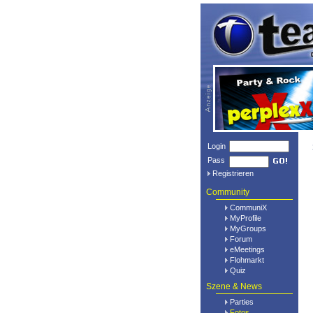
Login
Pass
Registrieren
Community
CommuniX
MyProfile
MyGroups
Forum
eMeetings
Flohmarkt
Quiz
Szene & News
Parties
Fotos