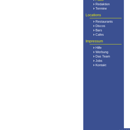
Redaktion
Termine
Locations
Restaurants
Discos
Bars
Cafes
Impressum
Hilfe
Werbung
Das Team
Jobs
Kontakt