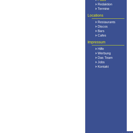
Redaktion
Termine
Locations
Restaurants
Discos
Bars
Cafes
Impressum
Hilfe
Werbung
Das Team
Jobs
Kontakt