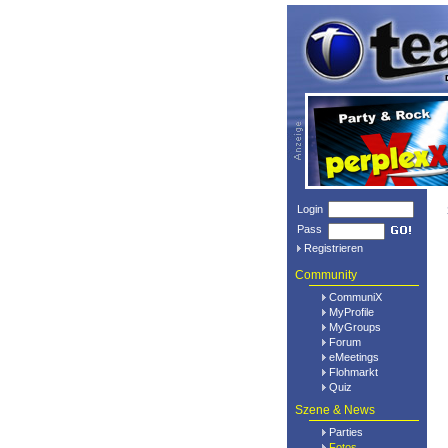
Login
Pass
Registrieren
Community
CommuniX
MyProfile
MyGroups
Forum
eMeetings
Flohmarkt
Quiz
Szene & News
Parties
Fotos