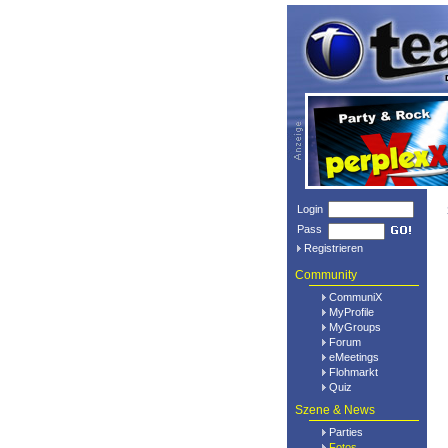
Login
Pass
Registrieren
Community
CommuniX
MyProfile
MyGroups
Forum
eMeetings
Flohmarkt
Quiz
Szene & News
Parties
Fotos