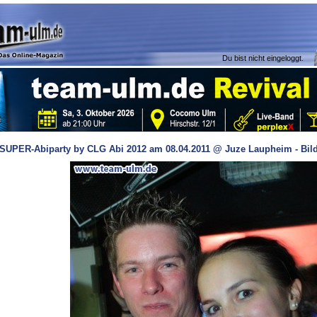
Du bist nicht eingeloggt.
SUPER-Abiparty by CLG Abi 2012 am 08.04.2011 @ Juze Laupheim - Bild