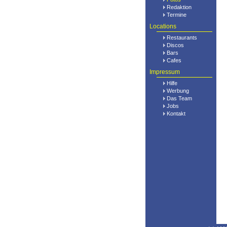
Redaktion
Termine
Locations
Restaurants
Discos
Bars
Cafes
Impressum
Hilfe
Werbung
Das Team
Jobs
Kontakt