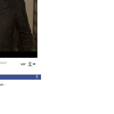
utz
-