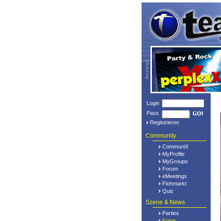
Login
Pass
Registrieren
Community
CommuniX
MyProfile
MyGroups
Forum
eMeetings
Flohmarkt
Quiz
Szene & News
Parties
Fotos