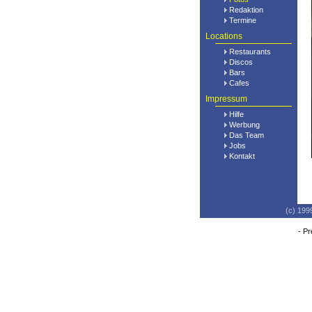
Redaktion
Termine
Locations
Restaurants
Discos
Bars
Cafes
Impressum
Hilfe
Werbung
Das Team
Jobs
Kontakt
(c) 199
-
Pr