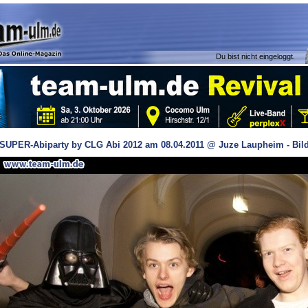
Du bist nicht eingeloggt.
SUPER-Abiparty by CLG Abi 2012 am 08.04.2011 @ Juze Laupheim - Bild