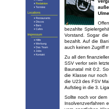
ver
Redaktion
auße
Termine
Ulme
Locations
Restaurants
Discos
Offe
Bars
bezahlte Spielergehä
Cafes
Vorstand. Sogar die
Impressum
Hilfe
bezahlt. Auf die Ba
Werbung
auch keinen Zugriff
Das Team
Jobs
Kontakt
Zu all den finanziell
SSV verlor sein letz
Baunatal mit 0:2. S
die Klasse nur noch 
die U23 des FSV Ma
Aufstieg in die 3. Lig
Sollte noch vor dem
Insolvenzverfahren 