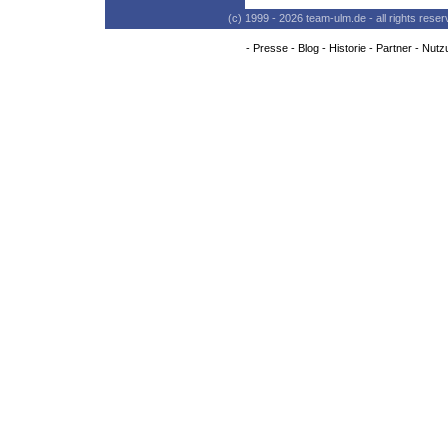
(c) 1999 - 2026 team-ulm.de - all rights res
-
Presse
-
Blog
-
Historie
-
Partner
-
Nutz