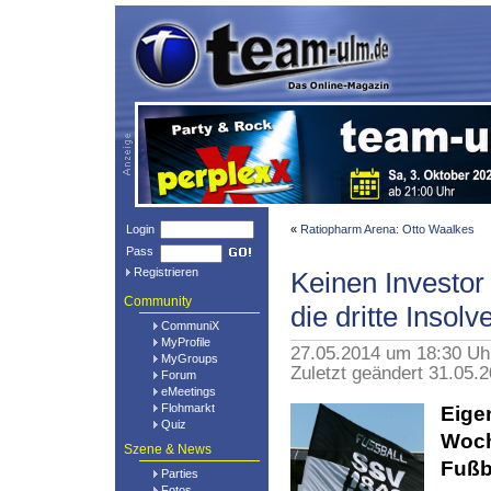
Login
«
Ratiopharm Arena: Otto Waalkes
Pass
Registrieren
Keinen Investor
Community
die dritte Insolv
CommuniX
MyProfile
27.05.2014 um 18:30 U
MyGroups
Zuletzt geändert 31.05.
Forum
eMeetings
Flohmarkt
Eige
Quiz
Woch
Szene & News
Fußb
Parties
Fotos