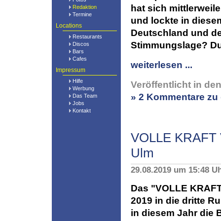
hat sich mittlerweil
Redaktion
Termine
und lockte in dies
Locations
Deutschland und de
Restaurants
Stimmungslage? Dunk
Discos
Bars
Cafes
weiterlesen ...
Impressum
Hilfe
Veröffentlicht in de
Werbung
» 2 Kommentare zu 
Das Team
Jobs
Kontakt
VOLLE KRAFT V
Ulm
29.08.2019 um 15:48 U
Das "VOLLE KRAFT 
2019 in die dritte 
in diesem Jahr die 