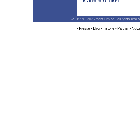
« ältere Artikel
(c) 1999 - 2026 team-ulm.de - all rights res
-
Presse
-
Blog
-
Historie
-
Partner
-
Nutz