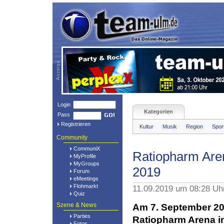
Login
Kategorien
Pass
Registrieren
Kultur
Musik
Region
Spor
Community
CommuniX
Ratiopharm Ar
MyProfile
MyGroups
2019
Forum
eMeetings
Flohmarkt
11.09.2019 um 08:28 Uh
Quiz
Szene & News
Am 7. September 201
Parties
Ratiopharm Arena in
Fotos