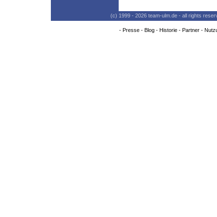
(c) 1999 - 2026 team-ulm.de - all rights res
-
Presse
-
Blog
-
Historie
-
Partner
-
Nutz