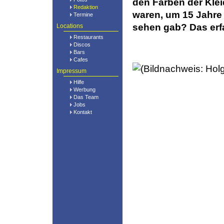
den Farben der Kle
Redaktion
waren, um 15 Jahre 
Termine
sehen gab? Das erfah
Locations
Restaurants
Discos
Bars
Cafes
Impressum
Hilfe
Werbung
Das Team
Jobs
Kontakt