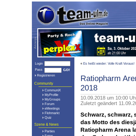
Login
«
Es heißt wieder: Volle Kraft Voraus!
Pass
Registrieren
Ratiopharm Ar
Community
2018
CommuniX
MyProfile
10.09.2018 um 10:00 U
MyGroups
Zuletzt geändert 11.09.
Forum
eMeetings
Flohmarkt
Schwarz, schwarz, s
Quiz
das Motto des diesjä
Szene & News
Ratiopharm Arena l
Parties
Fotos