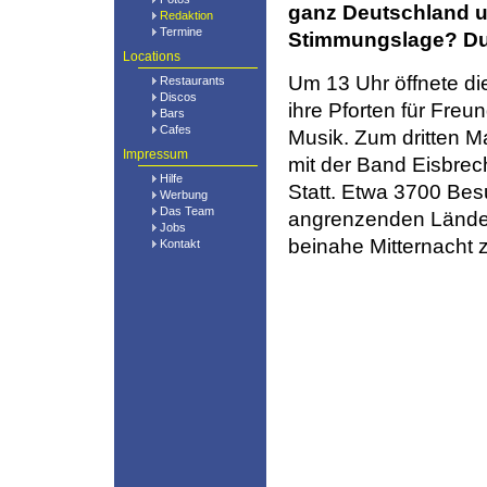
ganz Deutschland u
Redaktion
Termine
Stimmungslage? Dunk
Locations
Um 13 Uhr öffnete di
Restaurants
Discos
ihre Pforten für Fre
Bars
Cafes
Musik. Zum dritten Ma
Impressum
mit der Band Eisbrec
Hilfe
Statt. Etwa 3700 Be
Werbung
Das Team
angrenzenden Länder
Jobs
beinahe Mitternacht z
Kontakt