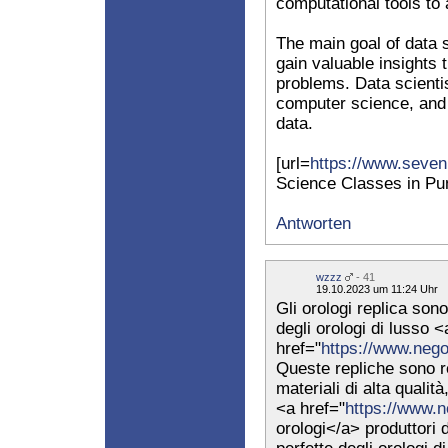
computational tools to
The main goal of data 
gain valuable insights 
problems. Data scientis
computer science, and
data.
[url=
https://www.seven
Science Classes in Pu
Antworten
wzzz
- 41
19.10.2023 um 11:24 Uhr
Gli orologi replica so
degli orologi di lusso <
href="
https://www.nego
Queste repliche sono re
materiali di alta qualità
<a href="
https://www.n
orologi</a> produttori 