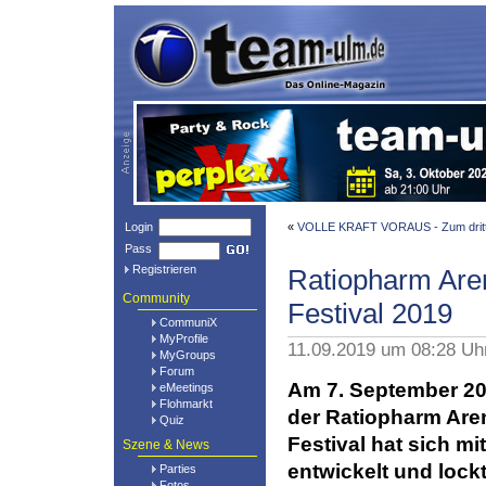
Login
«
VOLLE KRAFT VORAUS - Zum dritt
Pass
Registrieren
Ratiopharm Ar
Community
Festival 2019
CommuniX
MyProfile
11.09.2019 um 08:28 Uh
MyGroups
Forum
Am 7. September 201
eMeetings
Flohmarkt
der Ratiopharm Aren
Quiz
Festival hat sich mi
Szene & News
entwickelt und lock
Parties
Fotos