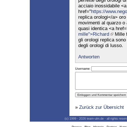
perfette degli orologi d
acciaio inossidabile <a
href="
https://www.negoz
replica orologi</a> oro 
movimenti al quarzo o 
quasi identica <a href=
mille">Richard
Mille 
gli orologi replica son
degli orologi di lusso.
Antworten
Username:
»
Zurück zur Übersicht
(c) 1999 - 2026 team-ulm.de - all rights res