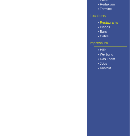
Redaktion
Termine
Locations
Restaurants
Discos
Bars
Cafes
Impressum
Hilfe
Werbung
Das Team
Jobs
Kontakt