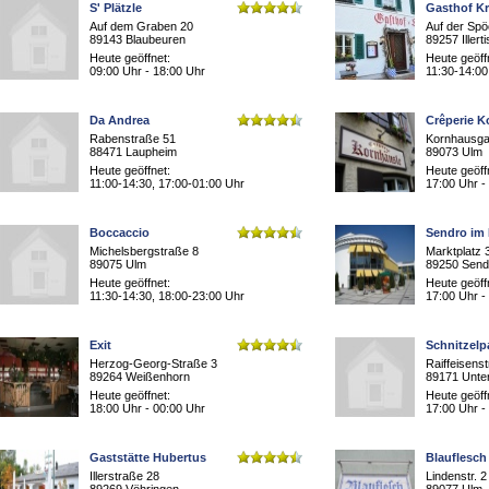
S' Plätzle
Gasthof K
Auf dem Graben 20
Auf der Spö
89143 Blaubeuren
89257 Illert
Heute geöffnet:
Heute geöff
09:00 Uhr - 18:00 Uhr
11:30-14:00
Da Andrea
Crêperie K
Rabenstraße 51
Kornhausga
88471 Laupheim
89073 Ulm
Heute geöffnet:
Heute geöff
11:00-14:30, 17:00-01:00 Uhr
17:00 Uhr -
Boccaccio
Sendro im
Michelsbergstraße 8
Marktplatz 
89075 Ulm
89250 Sen
Heute geöffnet:
Heute geöff
11:30-14:30, 18:00-23:00 Uhr
17:00 Uhr -
Exit
Schnitzelp
Herzog-Georg-Straße 3
Raiffeisenst
89264 Weißenhorn
89171 Unte
Heute geöffnet:
Heute geöff
18:00 Uhr - 00:00 Uhr
17:00 Uhr -
Gaststätte Hubertus
Blauflesch
Illerstraße 28
Lindenstr. 2