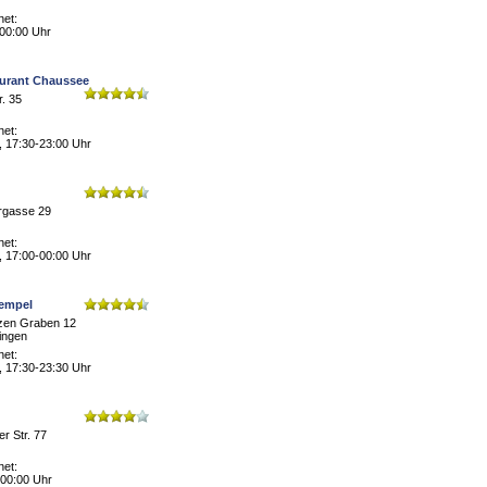
net:
 00:00 Uhr
aurant Chaussee
r. 35
net:
, 17:30-23:00 Uhr
rgasse 29
net:
, 17:00-00:00 Uhr
empel
zen Graben 12
ingen
net:
, 17:30-23:30 Uhr
r Str. 77
net:
 00:00 Uhr