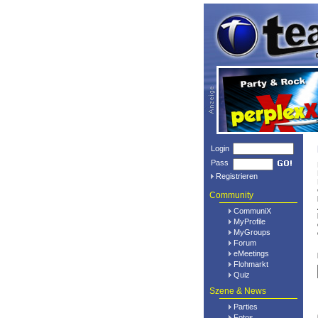
Login
Pass
Registrieren
Community
CommuniX
MyProfile
MyGroups
Forum
eMeetings
Flohmarkt
Quiz
Szene & News
Parties
Fotos