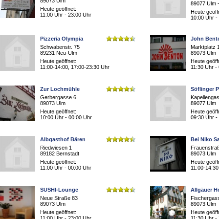
89073 Ulm
89077 Ulm -
Heute geöffnet:
Heute geöff
11:00 Uhr - 23:00 Uhr
10:00 Uhr -
Pizzeria Olympia
John Bent
Schwabenstr. 75
Marktplatz 
89231 Neu-Ulm
89073 Ulm
Heute geöffnet:
Heute geöff
11:00-14:00, 17:00-23:30 Uhr
11:30 Uhr -
Zur Lochmühle
Söflinger 
Gerbergasse 6
Kapellenga
89073 Ulm
89077 Ulm
Heute geöffnet:
Heute geöff
10:00 Uhr - 00:00 Uhr
09:30 Uhr -
Albgasthof Bären
Bei Niko Sa
Riedwiesen 1
Frauenstra
89182 Bernstadt
89073 Ulm
Heute geöffnet:
Heute geöff
11:00 Uhr - 00:00 Uhr
11:00-14:30
SUSHI-Lounge
Allgäuer H
Neue Straße 83
Fischergas
89073 Ulm
89073 Ulm
Heute geöffnet:
Heute geöff
11:00 Uhr - 23:00 Uhr
11:30 Uhr -