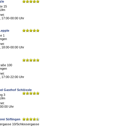
zle
ße 15
-Ulm
net:
, 17:00-00:00 Uhr
Lepple
ße 1
ingen
net:
, 18:00-00:00 Uhr
Straße 100
ingen
net:
, 17:00-22:00 Uhr
nd Gasthof Schlössle
eg 3
-Ulm
net:
 00:00 Uhr
rei Söflingen
rgasse 10/Schlossergasse