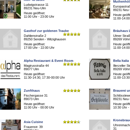
Muthenhöl
Ludwigstrasse 11
Europastra
89231 Neu-Ulm
89231 Neu
Heute geöffnet:
Heute geöff
11:00 Uhr - 23:00 Uhr
11:00-14:00
Gasthof zur goldenen Traube
Bräuhaus 
Dahlienstraße 2
Ulmer Stra
89250 Senden - Witzighausen
89269 Vöhr
Heute geöffnet:
Heute geöff
17:00 Uhr - 22:00 Uhr
11:00-14:00
Alpha Restaurant & Event Room
Bella Italia
Magirusstraße 44
Illerzeller 
89077 Ulm
89269 Vöhr
Heute geöffnet:
Heute geöff
11:30-14:30, 17:30-00:00 Uhr
11:00-13:30
Zunfthaus
Brauerei u
Fischergasse 31
Schlösslew
89073 Ulm
89231 Neu
Heute geöffnet:
Heute geöff
11:00 Uhr - 00:00 Uhr
10:30 Uhr -
Kronebraue
Asia Cuisine
Uhrenmache
Frauenstr. 39
31