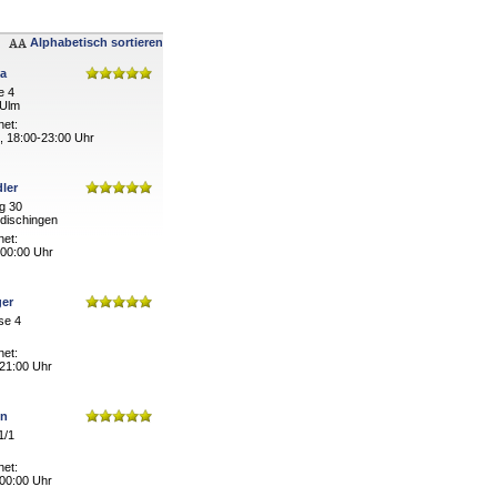
Alphabetisch sortieren
ia
e 4
-Ulm
net:
, 18:00-23:00 Uhr
ler
g 30
dischingen
net:
 00:00 Uhr
er
se 4
net:
 21:00 Uhr
en
1/1
net:
 00:00 Uhr