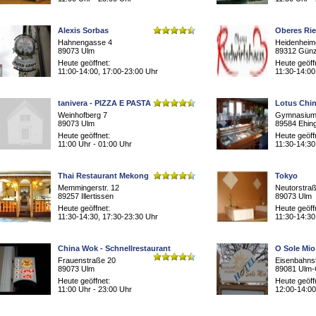
Alexis Sorbas
Oberes Ri
Hahnengasse 4
Heidenheime
89073 Ulm
89312 Gün
Heute geöffnet:
Heute geöff
11:00-14:00, 17:00-23:00 Uhr
11:30-14:00
tanivera - PIZZA E PASTA
Lotus Chin
Weinhofberg 7
Gymnasium
89073 Ulm
89584 Ehin
Heute geöffnet:
Heute geöff
11:00 Uhr - 01:00 Uhr
11:30-14:30
Thai Restaurant Mekong
Tokyo
Memmingerstr. 12
Neutorstra
89257 Illertissen
89073 Ulm
Heute geöffnet:
Heute geöff
11:30-14:30, 17:30-23:30 Uhr
11:30-14:30
China Wok - Schnellrestaurant
O Sole Mio
Frauenstraße 20
Eisenbahns
89073 Ulm
89081 Ulm-
Heute geöffnet:
Heute geöff
11:00 Uhr - 23:00 Uhr
12:00-14:00