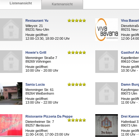
Listenansicht
Kartenansicht
Restaurant Yu
Viva Bavar
Wileystr. 21
Dieselstraß
89231 Neu-Ulm
89231 Neu
Heute geöffnet:
Heute geöff
12:00-13:30, 18:00-22:00 Uhr
12:00-14:00
Howie's Grill
Gasthof Ad
Memminger Straße 7
Kapellenber
89269 Vöhringen
89610 Ober
Heute geöffnet:
Heute geöff
10:00 Uhr - 20:00 Uhr
10:30 Uhr -
Santa Lucia
Damn Burg
Memminger Str. 61
Karpfengas
89264 Weißenhorn
89073 Ulm
Heute geöffnet:
Heute geöff
13:00 Uhr - 22:00 Uhr
11:00 Uhr -
Ristorante Pizzeria Da Peppe
Drei Kann
Dietenheimer Str. 7
Hafenbad 3
89257 Illertissen
89073 Ulm
Heute geöffnet:
Heute geöff
11:00-14:00, 17:00-23:00 Uhr
11:00 Uhr -