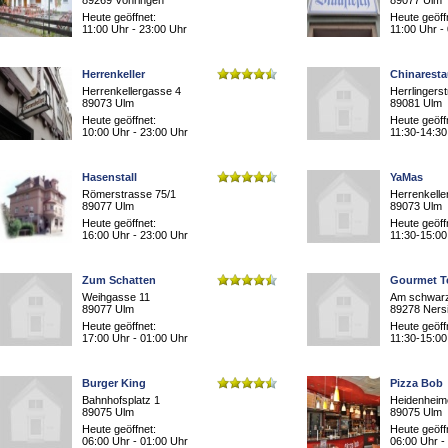
89269 Vöhringen
89077 Ulm
Heute geöffnet:
Heute geöff
11:00 Uhr - 23:00 Uhr
11:00 Uhr -
Herrenkeller
Chinarest
Herrenkellergasse 4
Herrlingerst
89073 Ulm
89081 Ulm
Heute geöffnet:
Heute geöff
10:00 Uhr - 23:00 Uhr
11:30-14:30
Hasenstall
YaMas
Römerstrasse 75/1
Herrenkelle
89077 Ulm
89073 Ulm
Heute geöffnet:
Heute geöff
16:00 Uhr - 23:00 Uhr
11:30-15:00
Zum Schatten
Gourmet T
Weihgasse 11
Am schwar
89077 Ulm
89278 Ners
Heute geöffnet:
Heute geöff
17:00 Uhr - 01:00 Uhr
11:30-15:00
Burger King
Pizza Bob
Bahnhofsplatz 1
Heidenheime
89075 Ulm
89075 Ulm
Heute geöffnet:
Heute geöff
06:00 Uhr - 01:00 Uhr
06:00 Uhr -