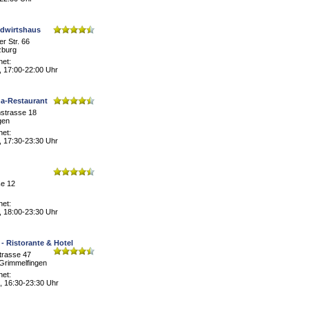
edwirtshaus
r Str. 66
zburg
net:
, 17:00-22:00 Uhr
a-Restaurant
strasse 18
gen
net:
, 17:30-23:30 Uhr
ße 12
net:
, 18:00-23:30 Uhr
 - Ristorante & Hotel
trasse 47
Grimmelfingen
net:
, 16:30-23:30 Uhr