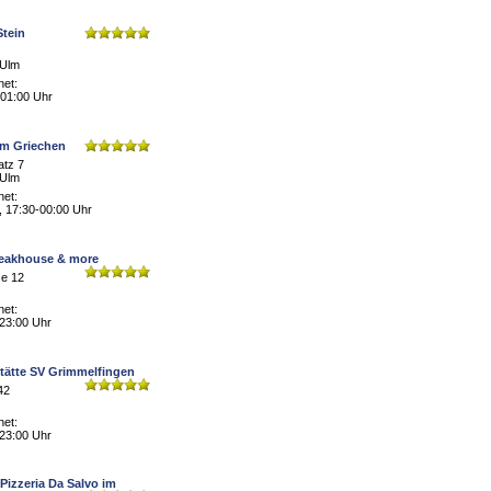
Stein
-Ulm
net:
 01:00 Uhr
um Griechen
atz 7
-Ulm
net:
, 17:30-00:00 Uhr
teakhouse & more
e 12
net:
 23:00 Uhr
tätte SV Grimmelfingen
42
net:
 23:00 Uhr
 Pizzeria Da Salvo im