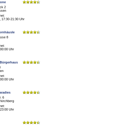
rone
ck 2
issen
net:
, 17:30-21:30 Uhr
ornhäusle
sse 8
net:
 00:00 Uhr
 Bürgerhaus
3
den
net:
 00:00 Uhr
aradies
r. 6
rkirchberg
net:
 23:00 Uhr