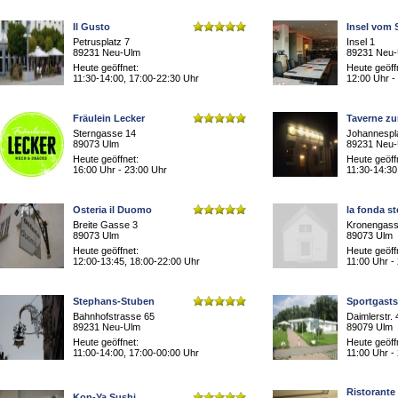
Il Gusto
Insel vom 
Petrusplatz 7
Insel 1
89231 Neu-Ulm
89231 Neu
Heute geöffnet:
Heute geöff
11:30-14:00, 17:00-22:30 Uhr
12:00 Uhr -
Fräulein Lecker
Taverne z
Sterngasse 14
Johannespl
89073 Ulm
89231 Neu
Heute geöffnet:
Heute geöff
16:00 Uhr - 23:00 Uhr
11:30-14:30
Osteria il Duomo
la fonda s
Breite Gasse 3
Kronengass
89073 Ulm
89073 Ulm
Heute geöffnet:
Heute geöff
12:00-13:45, 18:00-22:00 Uhr
11:00 Uhr -
Stephans-Stuben
Sportgasts
Bahnhofstrasse 65
Daimlerstr. 
89231 Neu-Ulm
89079 Ulm
Heute geöffnet:
Heute geöff
11:00-14:00, 17:00-00:00 Uhr
11:00 Uhr -
Ristorante
Kon-Ya Sushi