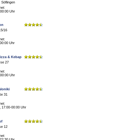
 Söflingen
net:
 00:00 Uhr
on
15/16
net:
 00:00 Uhr
Pizza & Kebap
sse 27
net:
 00:00 Uhr
loniki
ße 31
net:
, 17:00-00:00 Uhr
of
se 12
net:
 22:30 Uhr