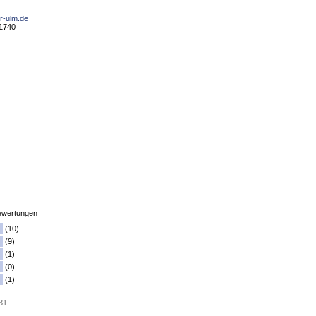
er-ulm.de
01740
wertungen
(10)
(9)
(1)
(0)
(1)
 31