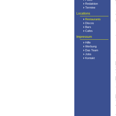
Redaktion
Termine
Locations
Restaurants
Discos
Bars
Cafes
Impressum
Hilfe
Werbung
Das Team
Jobs
Kontakt