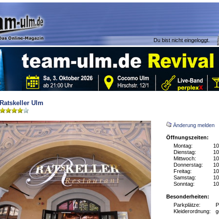
Du bist nicht eingeloggt.
Ratskeller Ulm
Änderung melden
Öffnungszeiten:
Montag:
10
Dienstag:
10
Mittwoch:
10
Donnerstag:
10
Freitag:
10
Samstag:
10
Sonntag:
10
Besonderheiten:
Parkplätze:
P
Kleiderordnung:
g