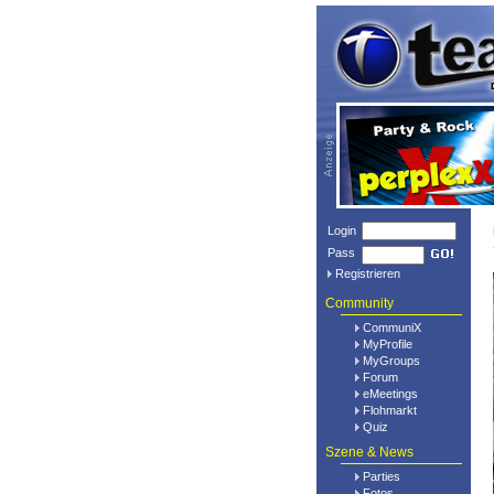
Login
Pass
Registrieren
Community
CommuniX
MyProfile
MyGroups
Forum
eMeetings
Flohmarkt
Quiz
Szene & News
Parties
Fotos