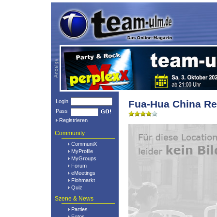
Login
Fua-Hua China Re
Pass
Registrieren
Community
CommuniX
MyProfile
MyGroups
Forum
eMeetings
Flohmarkt
Quiz
Szene & News
Parties
Fotos