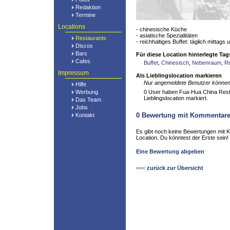
Redaktion
Termine
Locations
- chinesische Küche
- asiatische Spezialitäten
Restaurants
- reichhaltiges Buffet: täglich mitta
Discos
Bars
Für diese Location hinterlegte Tag
Cafes
Buffet
,
Chinesisch
,
Nebenraum
,
Re
Impressum
Als Lieblingslocation markieren
Nur angemeldete Benutzer können 
Hilfe
Werbung
0 User haben Fua-Hua China Resta
Lieblingslocation markiert.
Das Team
Jobs
0
Bewertung mit Kommentar
Kontakt
Es gibt noch keine Bewertungen mit 
Location. Du könntest der Erste sein!
Eine Bewertung abgeben
<<<
zurück zur Übersicht