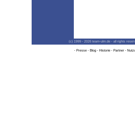
(c) 1999 - 2026 team-ulm.de - all rights res
-
Presse
-
Blog
-
Historie
-
Partner
-
Nutz