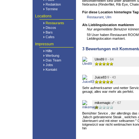
Besonderheiten sind unter anderem S
Redaktion
Nebraska (Rinderfilet, Rib Eye, Chate
Termine
Für diese Location hinterlegte Tag
Locations
Restaurant
,
Ulm
Restaurants
Als Lieblingslocation markieren
Discos
Nur angemeldete Benutzer können 
Bars
59 User haben Restaurant ROOM b
Cafes
Lieblingslocation markiert.
Impressum
3
Bewertungen mit Komment
Hilfe
Werbung
Ulm89
- 64
Das Team
Jobs
Kontakt
Juice83
- 43
Sehr aufmerksamer und netter Service
gesagt, alles war mehr als perfekt.
mikemagic
- 67
Bemühter Sevice , der allerdings das
,falsch gebratenene Steak , welches a
überteuert und mit einer seltsamen "
totgewürzt war nicht wettmachen konn
hin