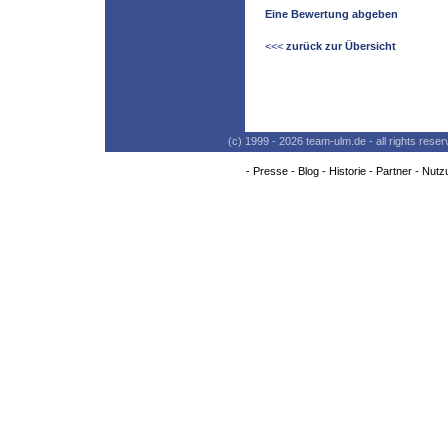
Eine Bewertung abgeben
<<<
zurück zur Übersicht
(c) 1999 - 2026 team-ulm.de - all rights res
-
Presse
-
Blog
-
Historie
-
Partner
-
Nutz