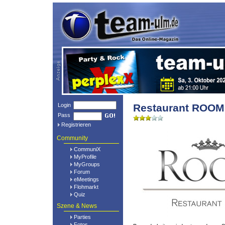
Login
Restaurant ROOM
Pass
Registrieren
Community
CommuniX
MyProfile
MyGroups
Forum
eMeetings
Flohmarkt
Quiz
Szene & News
Parties
Fotos