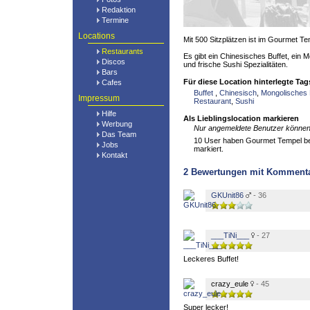
Redaktion
Termine
Locations
Mit 500 Sitzplätzen ist im Gourmet Tem
Restaurants
Es gibt ein Chinesisches Buffet, ein
Discos
und frische Sushi Spezialitäten.
Bars
Für diese Location hinterlegte Tag
Cafes
Buffet
,
Chinesisch
,
Mongolisches
Impressum
Restaurant
,
Sushi
Hilfe
Als Lieblingslocation markieren
Werbung
Nur angemeldete Benutzer können 
Das Team
10 User haben Gourmet Tempel bere
Jobs
markiert.
Kontakt
2
Bewertungen mit Komment
GKUnit86
- 36
___TiNi___
- 27
Leckeres Buffet!
crazy_eule
- 45
Super lecker!