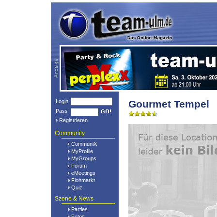
Login
Gourmet Tempel
Pass
Registrieren
Community
CommuniX
MyProfile
MyGroups
Forum
eMeetings
Flohmarkt
Quiz
Szene & News
Parties
Fotos