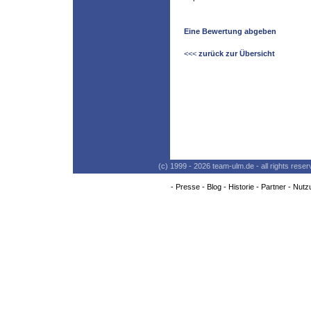
Eine Bewertung abgeben
<<<
zurück zur Übersicht
(c) 1999 - 2026 team-ulm.de - all rights res
-
Presse
-
Blog
-
Historie
-
Partner
-
Nutz