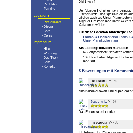
Bild 1 von 4
Redaktion
Termine
Der Allgäuer Hof ist ein sehr gemütli
Fischerviertel, das spezialisiert ist 
Locations
wird es auch als Ulmer Pfannkuchenh
Allgäuer Hof kann man unter 44 ver
Restaurants
Variationen wählen.
Discos
Bars
Für diese Location hinterlegte Tag
Cafes
Parkhaus Fischerviertel
,
Pfannku
Ulmer Pfannkuchenhaus
Impressum
Als Lieblingslocation markieren
Hilfe
Nur angemeldete Benutzer können 
Werbung
102 User haben Allgäuer Hof bereit
Das Team
markiert.
Jobs
Kontakt
8
Bewertungen mit Komment
Deadsilence
- 39
eine rießen Auswahl und super lecker
Jessy-is-lw
- 29
Das Essen ist echt lecker
misscaotisch
- 33
Ich liebe es dort Essen zu gehen