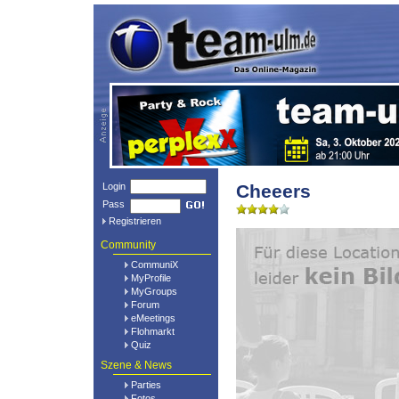
Login
Cheeers
Pass
Registrieren
Community
CommuniX
MyProfile
MyGroups
Forum
eMeetings
Flohmarkt
Quiz
Szene & News
Parties
Fotos