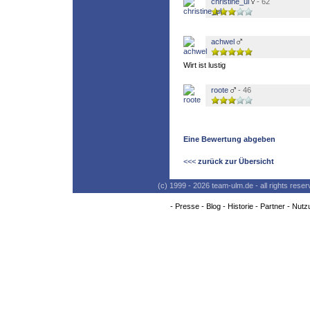
christine_ul
- 62
achwel
Wirt ist lustig
roote
- 46
Eine Bewertung abgeben
<<<
zurück zur Übersicht
(c) 1999 - 2026 team-ulm.de - all rights res
-
Presse
-
Blog
-
Historie
-
Partner
-
Nutz