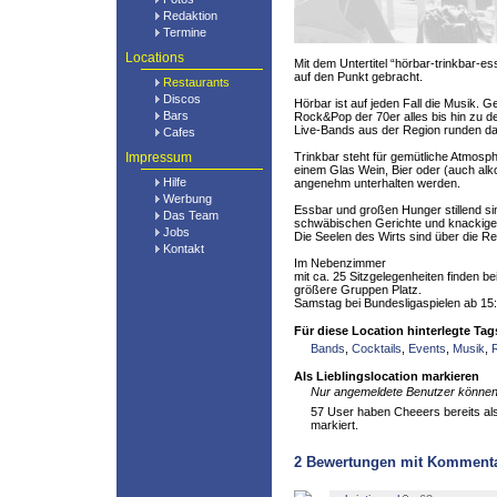
Redaktion
Termine
Locations
Mit dem Untertitel “hörbar-trinkbar-e
auf den Punkt gebracht.
Restaurants
Discos
Hörbar ist auf jeden Fall die Musik. G
Bars
Rock&Pop der 70er alles bis hin zu de
Live-Bands aus der Region runden da
Cafes
Impressum
Trinkbar steht für gemütliche Atmosphä
einem Glas Wein, Bier oder (auch alko
Hilfe
angenehm unterhalten werden.
Werbung
Essbar und großen Hunger stillend sin
Das Team
schwäbischen Gerichte und knackige
Jobs
Die Seelen des Wirts sind über die R
Kontakt
Im Nebenzimmer
mit ca. 25 Sitzgelegenheiten finden be
größere Gruppen Platz.
Samstag bei Bundesligaspielen ab 15:
Für diese Location hinterlegte Tag
Bands
,
Cocktails
,
Events
,
Musik
,
Als Lieblingslocation markieren
Nur angemeldete Benutzer können 
57 User haben Cheeers bereits als 
markiert.
2
Bewertungen mit Komment