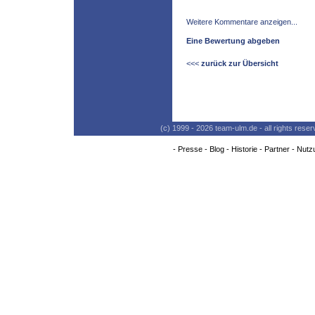
Weitere Kommentare anzeigen...
Eine Bewertung abgeben
<<<
zurück zur Übersicht
(c) 1999 - 2026 team-ulm.de - all rights res
-
Presse
-
Blog
-
Historie
-
Partner
-
Nutz