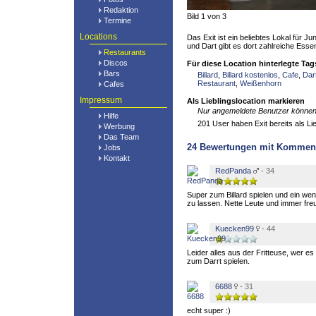
Redaktion
Bild 1 von 3
Termine
Locations
Das Exit ist ein beliebtes Lokal für Ju
und Dart gibt es dort zahlreiche Ess
Restaurants
Discos
Für diese Location hinterlegte Tag
Bars
Billard
,
Billard kostenlos
,
Cafe
,
Dar
Restaurant
,
Weißenhorn
Cafes
Impressum
Als Lieblingslocation markieren
Nur angemeldete Benutzer können 
Hilfe
201 User haben Exit bereits als Lie
Werbung
Das Team
24
Bewertungen mit Kommen
Jobs
Kontakt
RedPanda
- 34
Super zum Billard spielen und ein we
zu lassen. Nette Leute und immer freu
Kuecken99
- 44
Leider alles aus der Fritteuse, wer e
zum Darrt spielen.
6688
- 31
echt super :)