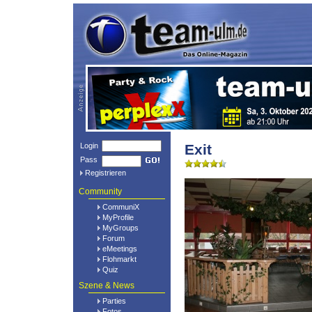
Login
Exit
Pass
Registrieren
Community
CommuniX
MyProfile
MyGroups
Forum
eMeetings
Flohmarkt
Quiz
Szene & News
Parties
Fotos