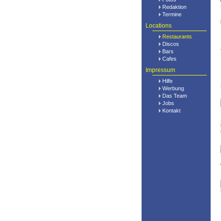
Redaktion
Termine
Locations
Restaurants
Discos
Bars
Cafes
Impressum
Hilfe
Werbung
Das Team
Jobs
Kontakt