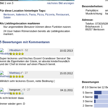
18
Bild 1 von 3
nächstes Bild anzeigen
Besonderheiten:
Parkplätze:
a
Für diese Location hinterlegte Tags:
Musikrichtung:
It
Illertissen
,
Italienisch
,
Pasta
,
Pizza
,
Pizzeria
,
Restaurant
,
Salate
Adresse:
Als Lieblingslocation markieren
Telefon: 07303/92
Bräuhausstr. 1
Nur angemeldete Benutzer können diese Funktion nutzen.
89257 Illertissen
24 User haben Römerstuben bereits als Lieblingslocation
markiert.
5
Bewertungen mit Kommentaren
Hlisablum
- 52
10.02.2013
Super leckeres und frisches Essen! Grandioser Service! Sie
kennt die Eigenheiten der Gäste, ist absolut kinderfreundlich
und der Chef ist immer auf einen Plausch bereit.
Matthiasj
- 27
15.03.2012
Wirklich sehr leckeres Essen, nette Bedinung (:
Bewertungen
Ø
3.9
Sterne bei
12
Be
hangover_-
- 27
04.11.2011
5
Sterne:
4 Sterne:
Is echt leckeer daaa.
3 Sterne:
Immer wieder gern :D
2 Sterne: