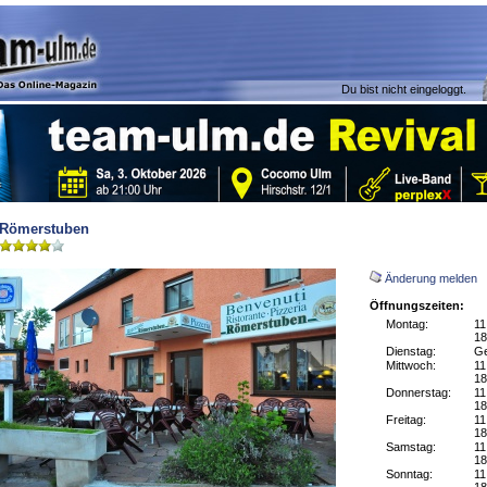
Du bist nicht eingeloggt.
Römerstuben
Änderung melden
Öffnungszeiten:
Montag:
11
18
Dienstag:
Ge
Mittwoch:
11
18
Donnerstag:
11
18
Freitag:
11
18
Samstag:
11
18
Sonntag:
11