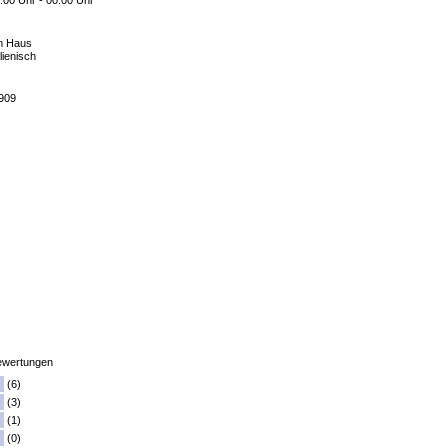
:00 Uhr - 00:00 Uhr
m Haus
alienisch
8909
wertungen
(6)
(3)
(1)
(0)