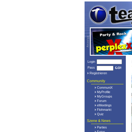
Login
Pass
Registrieren
Community
CommuniX
MyProfile
MyGroups
Forum
eMeetings
Flohmarkt
Quiz
Szene & News
Parties
Fotos