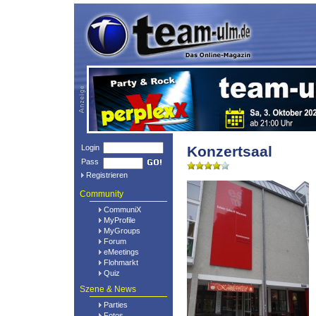
Login
Konzertsaal
Pass
Registrieren
Community
CommuniX
MyProfile
MyGroups
Forum
eMeetings
Flohmarkt
Quiz
Szene & News
Parties
Fotos