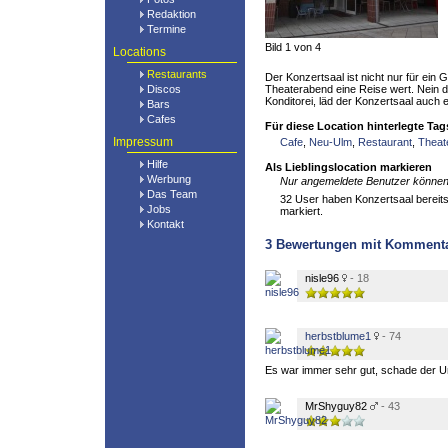
Redaktion
Termine
Bild 1 von 4
Locations
Restaurants
Der Konzertsaal ist nicht nur für ei
Discos
Theaterabend eine Reise wert. Nein 
Konditorei, läd der Konzertsaal auch 
Bars
Cafes
Für diese Location hinterlegte Tag
Impressum
Cafe
,
Neu-Ulm
,
Restaurant
,
Theat
Hilfe
Als Lieblingslocation markieren
Werbung
Nur angemeldete Benutzer können 
Das Team
32 User haben Konzertsaal bereits 
Jobs
markiert.
Kontakt
3
Bewertungen mit Komment
nisle96
- 18
herbstblume1
- 74
Es war immer sehr gut, schade der 
MrShyguy82
- 43