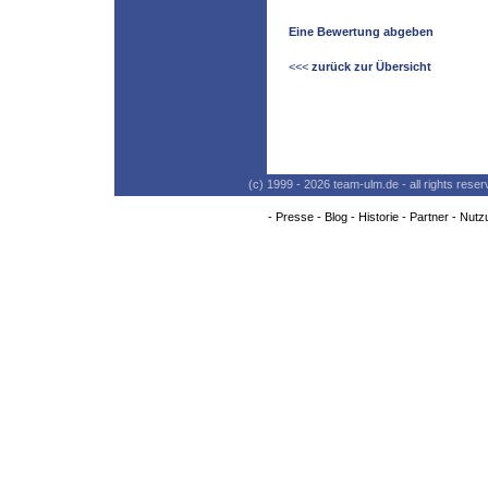
Eine Bewertung abgeben
<<<
zurück zur Übersicht
(c) 1999 - 2026 team-ulm.de - all rights res
-
Presse
-
Blog
-
Historie
-
Partner
-
Nutz