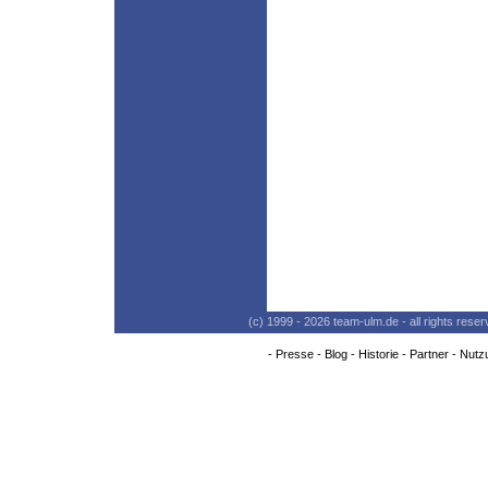
(c) 1999 - 2026 team-ulm.de - all rights res
-
Presse
-
Blog
-
Historie
-
Partner
-
Nutz