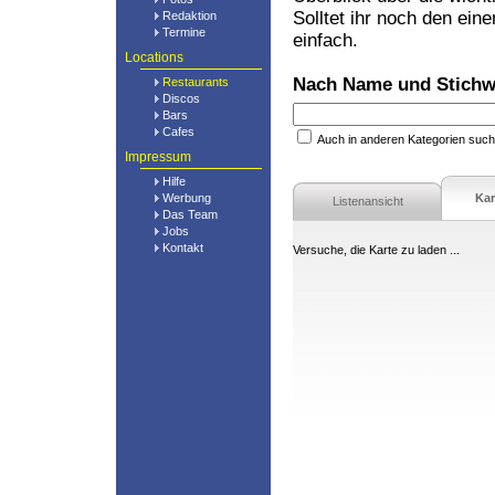
Solltet ihr noch den ein
Redaktion
Termine
einfach.
Locations
Nach Name und Stichw
Restaurants
Discos
Bars
Cafes
Auch in anderen Kategorien suc
Impressum
Hilfe
Werbung
Kar
Listenansicht
Das Team
Jobs
Kontakt
Versuche, die Karte zu laden ...