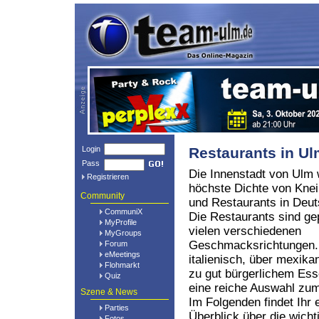
Login
Restaurants in U
Pass
Die Innenstadt von Ulm 
Registrieren
höchste Dichte von Kne
Community
und Restaurants in Deut
CommuniX
Die Restaurants sind ge
MyProfile
vielen verschiedenen
MyGroups
Geschmacksrichtungen.
Forum
eMeetings
italienisch, über mexikan
Flohmarkt
zu gut bürgerlichem Ess
Quiz
eine reiche Auswahl z
Szene & News
Im Folgenden findet Ihr 
Parties
Überblick über die wich
Fotos