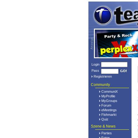
Login
Pass
Registrieren
Community
CommuniX
MyProfile
MyGroups
Forum
eMeetings
Flohmarkt
Quiz
Szene & News
Parties
Fotos