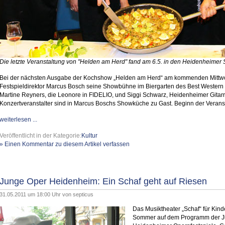
Die letzte Veranstaltung von "Helden am Herd" fand am 6.5. in den Heidenheimer S
Bei der nächsten Ausgabe der Kochshow „Helden am Herd“ am kommenden Mittwoch,
Festspieldirektor Marcus Bosch seine Showbühne im Biergarten des Best Western 
Martine Reyners, die Leonore in FIDELIO, und Siggi Schwarz, Heidenheimer Gitarri
Konzertveranstalter sind in Marcus Boschs Showküche zu Gast. Beginn der Veransta
weiterlesen ...
Veröffentlicht in der Kategorie:
Kultur
» Einen Kommentar zu diesem Artikel verfassen
Junge Oper Heidenheim: Ein Schaf geht auf Riesen
31.05.2011 um 18:00 Uhr von
septicus
Das Musiktheater „Schaf“ für Kind
Sommer auf dem Programm der J