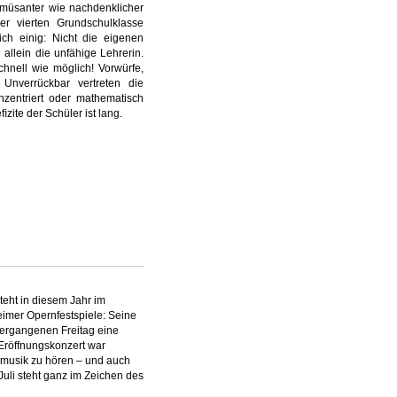
amüsanter wie nachdenklicher
er vierten Grundschulklasse
sich
einig: Nicht die eigenen
allein die unfähige Lehrerin.
schnell
wie möglich! Vorwürfe,
 Unverrückbar vertreten die
nzentriert oder
mathematisch
ﬁzite der Schüler ist lang.
eht in diesem Jahr im
eimer Opernfestspiele: Seine
vergangenen Freitag eine
 Eröffnungskonzert war
usik zu hören – und auch
Juli steht ganz im Zeichen des