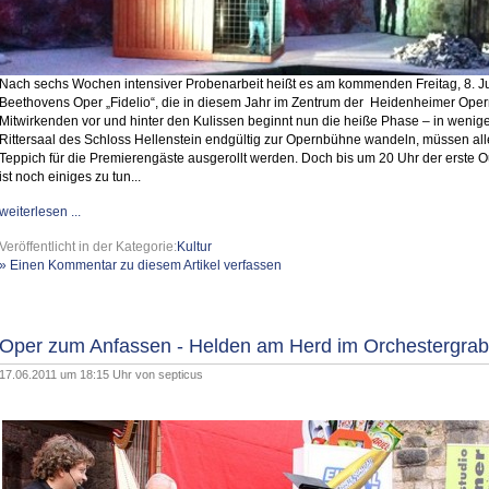
Nach sechs Wochen intensiver Probenarbeit heißt es am kommenden Freitag, 8. Juli
Beethovens Oper „Fidelio“, die in diesem Jahr im Zentrum der Heidenheimer Opernf
Mitwirkenden vor und hinter den Kulissen beginnt nun die heiße Phase – in wenig
Rittersaal des Schloss Hellenstein endgültig zur Opernbühne wandeln, müssen all
Teppich für die Premierengäste ausgerollt werden. Doch bis um 20 Uhr der erste O
ist noch einiges zu tun...
weiterlesen ...
Veröffentlicht in der Kategorie:
Kultur
» Einen Kommentar zu diesem Artikel verfassen
Oper zum Anfassen - Helden am Herd im Orchestergra
17.06.2011 um 18:15 Uhr von
septicus