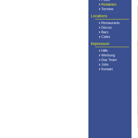
Redaktion
Termine
Locations
Restaurants
Discos
Bars
Cafes
Impressum
Hilfe
Werbung
Das Team
Jobs
Kontakt