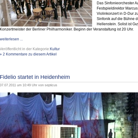
Das Sinfonieorchester A
Festspieldirektor Marcu
Violinkonzert in D-Dur z
Sinfonik auf die Bühne d
Hellenstein. Solist ist Gu
Konzertmeister der Berliner Philharmoniker. Beginn der Veranstaltung ist 20 Uhr.
weiterlesen ...
Veröffentlicht in der Kategorie:
Kultur
» 2 Kommentare zu diesem Artikel
Fidelio startet in Heidenheim
07.07.2011 um 10:49 Uhr von
septicus