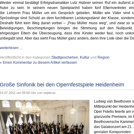
Wieder einmal bestätigt Erfolgsdramatiker Lutz Hübner seinen Ruf ein äußerst 
Autor zu sein. In seinem neuen Spielplanhit haben fünf Elternvertreter ein
die
Lehrerin Frau Müller um ein Gespräch gebeten. Mütter wie Väter sind 
Sprösslinge sind Schuld an dem furchtbaren
Leistungsstand der Klasse, sondern 
Deshalb
führt kein Weg daran vorbei – „Frau Müller muss weg“, und zwar so 
Beleidigungen, Beschimpfungen bringen die Stimmung
auf den Nullpunkt.
ehrgeizigen Eltern die
Überzeugung, dass ihre Kinder weder faul, noch unko
unbegabt sind. Aber das sieht Frau Müller ganz anders, denn
ihre Liste über die De
weiterlesen ...
Veröffentlicht in den Kategorien:
Stadtgeschehen
,
Kultur
und
Region
» Einen Kommentar zu diesem Artikel verfassen
Große Sinfonik bei den Opernfestspiele Heidenheim
14.07.2011 um 09:00 Uhr von
septicus
Ludwig van Beethoven st
Mittelpunkt der Heidenh
Oper Fidelio feierte am 
glanzvolle Premiere, im
Beethovensche Kammerm
das Galakonzert am 21. 
genialen Komponisten: