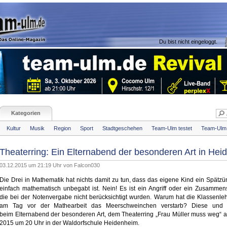
Du bist nicht eingeloggt.
Kategorien
Kultur
Musik
Region
Sport
Stadtgeschehen
Team-Ulm testet
Team-Ulm 
Theaterring: Ein Elternabend der besonderen Art in He
03.12.2015 um 21:19 Uhr von
Falcon030
Die Drei in Mathematik hat nichts damit zu tun, dass das eigene Kind ein
Spätzün
einfach mathematisch unbegabt ist.
Nein! Es ist ein Angriff oder ein Zusammen
die
bei der Notenvergabe nicht berücksichtigt wurden. Warum hat die
Klassenleh
am Tag vor der Mathearbeit das
Meerschweinchen verstarb? Diese und 
beim
Elternabend der besonderen Art, dem Theaterring „Frau Müller muss weg“
2015 um 20 Uhr in der Waldorfschule Heidenheim.