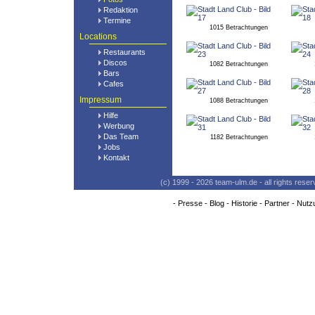
Redaktion
Termine
1015 Betrachtungen
Locations
Restaurants
Discos
1082 Betrachtungen
Bars
Cafes
Impressum
1088 Betrachtungen
Hilfe
Werbung
Das Team
1182 Betrachtungen
Jobs
Kontakt
(c) 1999 - 2026 team-ulm.de - all rights res
-
Presse
-
Blog
-
Historie
-
Partner
-
Nutz