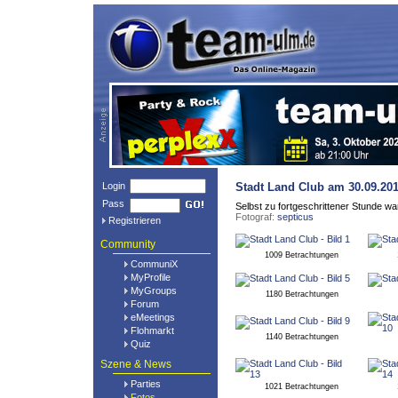
Login
Stadt Land Club
am 30.09.20
Pass
Selbst zu fortgeschrittener Stunde w
Fotograf:
septicus
Registrieren
Community
1009 Betrachtungen
CommuniX
MyProfile
MyGroups
1180 Betrachtungen
Forum
eMeetings
Flohmarkt
1140 Betrachtungen
Quiz
Szene & News
Parties
1021 Betrachtungen
Fotos