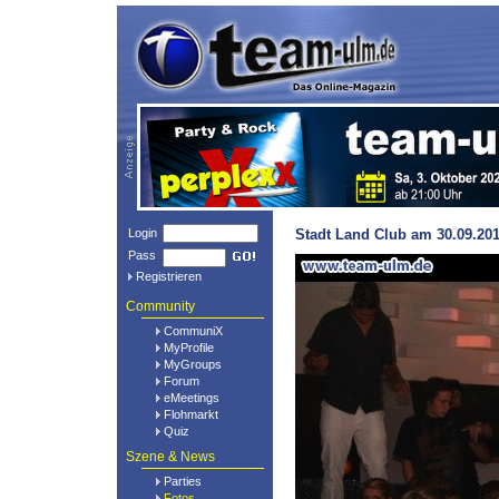
Login
Stadt Land Club am 30.09.201
Pass
Registrieren
Community
CommuniX
MyProfile
MyGroups
Forum
eMeetings
Flohmarkt
Quiz
Szene & News
Parties
Fotos