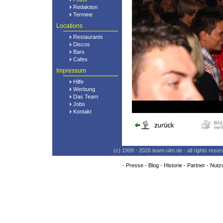
Redaktion
Termine
Locations
Restaurants
Discos
Bars
Cafes
Impressum
Hilfe
Werbung
Das Team
Jobs
Kontakt
(c) 1999 - 2026 team-ulm.de - all rights res
-
Presse
-
Blog
-
Historie
-
Partner
-
Nutz