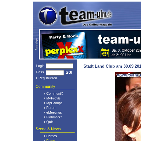
Login
Stadt Land Club am 30.09.201
Pass
Registrieren
Community
CommuniX
MyProfile
MyGroups
Forum
eMeetings
Flohmarkt
Quiz
Szene & News
Parties
Fotos