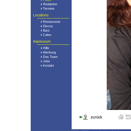
Redaktion
Termine
Locations
Restaurants
Discos
Bars
Cafes
Impressum
Hilfe
Werbung
Das Team
Jobs
Kontakt