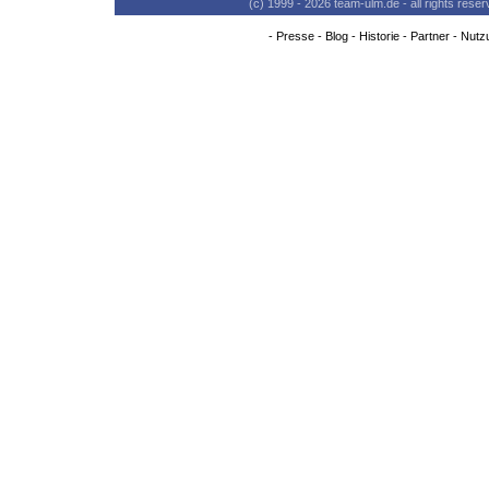
(c) 1999 - 2026 team-ulm.de - all rights res
-
Presse
-
Blog
-
Historie
-
Partner
-
Nutz