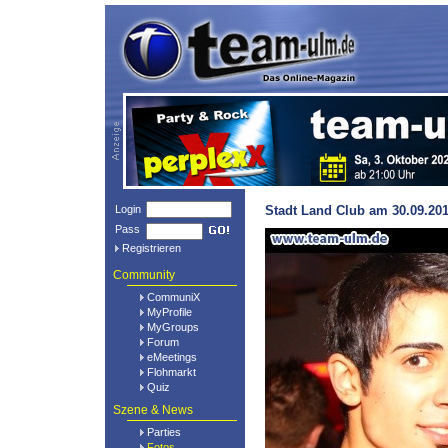
Login
Stadt Land Club am 30.09.201
Pass
Registrieren
Community
CommuniX
MyProfile
MyGroups
Forum
eMeetings
Flohmarkt
Quiz
Szene & News
Parties
Fotos