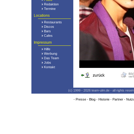
Redaktion
Termine
Locations
Restaurants
Discos
Bars
Cafes
Impressum
Hilfe
Werbung
Das Team
Jobs
Kontakt
(c) 1999 - 2026 team-ulm.de - all rights res
-
Presse
-
Blog
-
Historie
-
Partner
-
Nutz