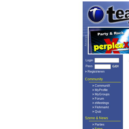
Login
Pass
Registrieren
Community
CommuniX
MyProfile
MyGroups
Forum
eMeetings
Flohmarkt
Quiz
Szene & News
Parties
Fotos