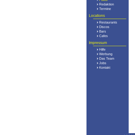
Redaktion
Termine
Locations
Restaurants
Discos
Bars
Cafes
Impressum
Hilfe
Werbung
Das Team
Jobs
Kontakt